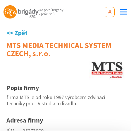
Od první brigády
k práci snů
<< Zpět
MTS MEDIA TECHNICAL SYSTEM
CZECH, s.r.o.
Popis firmy
firma MTS je od roku 1997 výrobcem zdvihací
techniky pro TV studia a divadla.
Adresa firmy
IČO
25273060