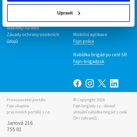
O nás
Fajn brigády
Podmínky
Upravit
Upravit předvolby cookies
Nabídka práce z celé ČR
Statistiky pro média
INwork.cz
Nabídky na web
Zásady ochrany osobních
Mobilní aplikace
údajů
Fajn práce
Nabídka brigád po celé SR
Fajn-brigady.sk
Provozovatel portálu
© Copyright 2026
Fajn skupina
Fajn-brigady.cz - denně
pracovních portálů s.r.o.
aktuální
nabídka brigád z celé
ČR i zahraničí
Janová 216
755 01