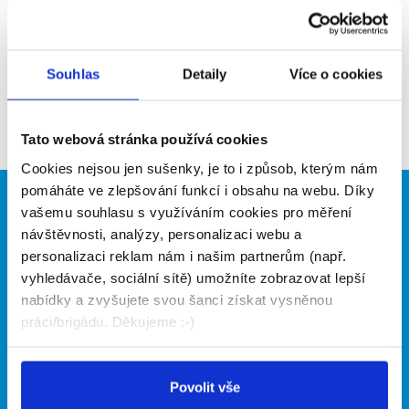
WEB
http://hajek@mtsmedia.cz
Souhlas
Detaily
Více o cookies
Aktuální brigády
Firma nyní nemá žádné volné pozice. Zkuste to
Tato webová stránka používá cookies
prosím znovu za pár dní.
Cookies nejsou jen sušenky, je to i způsob, kterým nám
pomáháte ve zlepšování funkcí i obsahu na webu. Díky
Brigádníci
Firmy
vašemu souhlasu s využíváním cookies pro měření
návštěvnosti, analýzy, personalizaci webu a
Články
Vložit inzerát
personalizaci reklam nám i našim partnerům (např.
Hledané brigády
Ceník
vyhledávače, sociální sítě) umožníte zobrazovat lepší
Propagace
nabídky a zvyšujete svou šanci získat vysněnou
práci/brigádu. Děkujeme :-)
O portálu
Naše další projekty
Povolit vše
Kontakt
Mobilní aplikace