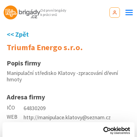
Od první brigády
k práci snů
<< Zpět
Triumfa Energo s.r.o.
Popis firmy
Manipulační středisko Klatovy -zpracování dřevní
hmoty
Adresa firmy
IČO
64830209
WEB
http://manipulace.klatovy@seznam.cz
Aktuální brigády