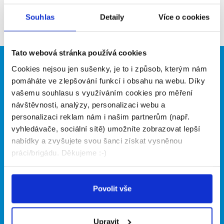
Souhlas
Detaily
Více o cookies
Firma nyní nemá žádné volné pozice. Zkuste to
prosím znovu za pár dní.
Tato webová stránka používá cookies
Brigádníci
Firmy
Cookies nejsou jen sušenky, je to i způsob, kterým nám
pomáháte ve zlepšování funkcí i obsahu na webu. Díky
Články
Vložit inzerát
vašemu souhlasu s využíváním cookies pro měření
Hledané brigády
Ceník
návštěvnosti, analýzy, personalizaci webu a
Propagace
personalizaci reklam nám i našim partnerům (např.
vyhledávače, sociální sítě) umožníte zobrazovat lepší
nabídky a zvyšujete svou šanci získat vysněnou
O portálu
Naše další projekty
práci/brigádu. Děkujeme :-)
Kontakt
Mobilní aplikace
O nás
Fajn brigády
Podmínky
Povolit vše
Upravit předvolby cookies
Nabídka práce z celé ČR
Statistiky pro média
INwork.cz
Nabídky na web
Upravit