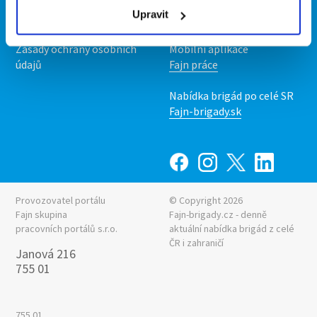
Upravit předvolby cookies
Nabídka práce z celé ČR
Upravit
Statistiky pro média
INwork.cz
Nabídky na web
Zásady ochrany osobních
Mobilní aplikace
údajů
Fajn práce
Nabídka brigád po celé SR
Fajn-brigady.sk
Provozovatel portálu
© Copyright 2026
Fajn skupina
Fajn-brigady.cz - denně
pracovních portálů s.r.o.
aktuální
nabídka brigád z celé
ČR i zahraničí
Janová 216
755 01
755 01