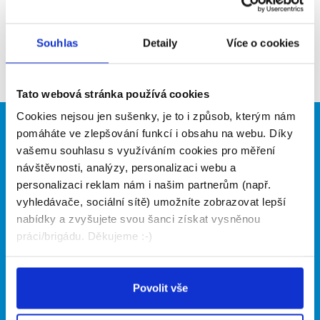
Aktuální brigády
Souhlas
Detaily
Více o cookies
Firma nyní nemá žádné volné pozice. Zkuste to
prosím znovu za pár dní.
Tato webová stránka používá cookies
Cookies nejsou jen sušenky, je to i způsob, kterým nám
Brigádníci
Firmy
pomáháte ve zlepšování funkcí i obsahu na webu. Díky
vašemu souhlasu s využíváním cookies pro měření
Články
Vložit inzerát
návštěvnosti, analýzy, personalizaci webu a
Hledané brigády
Ceník
personalizaci reklam nám i našim partnerům (např.
Propagace
vyhledávače, sociální sítě) umožníte zobrazovat lepší
nabídky a zvyšujete svou šanci získat vysněnou
práci/brigádu. Děkujeme :-)
O portálu
Naše další projekty
Kontakt
Mobilní aplikace
Povolit vše
O nás
Fajn brigády
Podmínky