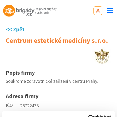
Od první brigády
k práci snů
<< Zpět
Centrum estetické medicíny s.r.o.
Popis firmy
Soukromé zdravotnické zařízení v centru Prahy.
Adresa firmy
IČO
25722433
WEB
http://www.ghc.cz