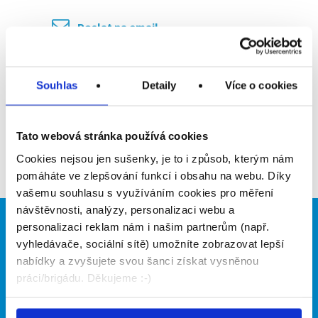
Poslat na email
Upozornit na inzerát
Souhlas
Detaily
Více o cookies
Přidat do oblíbených
Tato webová stránka používá cookies
Zpět
Cookies nejsou jen sušenky, je to i způsob, kterým nám
pomáháte ve zlepšování funkcí i obsahu na webu. Díky
vašemu souhlasu s využíváním cookies pro měření
návštěvnosti, analýzy, personalizaci webu a
personalizaci reklam nám i našim partnerům (např.
Brigádníci
Firmy
vyhledávače, sociální sítě) umožníte zobrazovat lepší
Články
Vložit inzerát
nabídky a zvyšujete svou šanci získat vysněnou
Hledané brigády
Ceník
práci/brigádu. Děkujeme :-)
Propagace