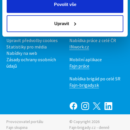
Povolit vše
O portálu
Naše další projekty
Kontakt
Mobilní aplikace
Upravit
O nás
Fajn brigády
Podmínky
Upravit předvolby cookies
Nabídka práce z celé ČR
Statistiky pro média
INwork.cz
Nabídky na web
Zásady ochrany osobních
Mobilní aplikace
údajů
Fajn práce
Nabídka brigád po celé SR
Fajn-brigady.sk
Provozovatel portálu
© Copyright 2026
Fajn skupina
Fajn-brigady.cz - denně