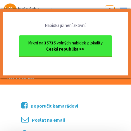
Od první brigády
k práci snů
Nabídka již není aktivní.
Domů
Práce
Jihočeský kraj
okres Tábor
Tábor
Obsluha čerpací stanice! (T...
Mrkni na
35735
volných nabídek z lokality
Česká republika >>
<< Zpět
Obsluha čerpací stanice! (Tábor)
více o nabídce >>
Doporučit kamarádovi
Poslat na email