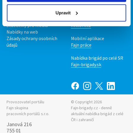
O nás
Fajn brigády
Podmínky
Upravit
Upravit předvolby cookies
Nabídka práce z celé ČR
Statistiky pro média
INwork.cz
Nabídky na web
Zásady ochrany osobních
Mobilní aplikace
údajů
Fajn práce
Nabídka brigád po celé SR
Fajn-brigady.sk
Provozovatel portálu
© Copyright 2026
Fajn skupina
Fajn-brigady.cz - denně
pracovních portálů s.r.o.
aktuální
nabídka brigád z celé
ČR i zahraničí
Janová 216
755 01