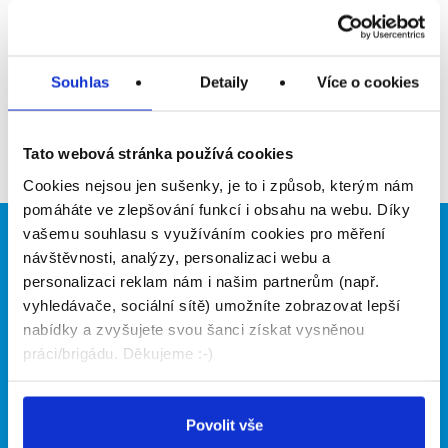
Upozornit na inzerát
Přidat do oblíbených
Souhlas
Detaily
Více o cookies
Zpět
Tato webová stránka používá cookies
Cookies nejsou jen sušenky, je to i způsob, kterým nám
pomáháte ve zlepšování funkcí i obsahu na webu. Díky
vašemu souhlasu s využíváním cookies pro měření
Brigádníci
Firmy
návštěvnosti, analýzy, personalizaci webu a
personalizaci reklam nám i našim partnerům (např.
Články
Vložit inzerát
vyhledávače, sociální sítě) umožníte zobrazovat lepší
Hledané brigády
Ceník
nabídky a zvyšujete svou šanci získat vysněnou
Propagace
práci/brigádu. Děkujeme :-)
O portálu
Naše další projekty
Povolit vše
Kontakt
Mobilní aplikace