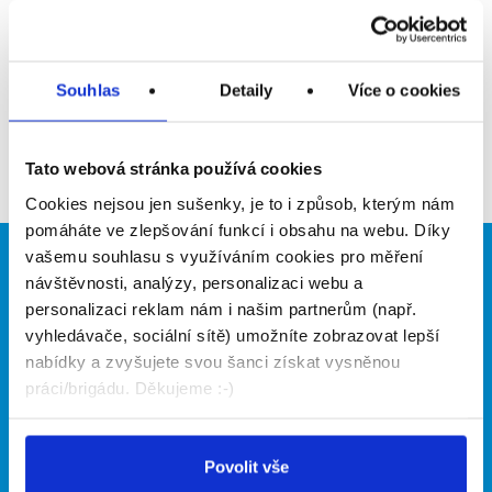
Upozornit na inzerát
Přidat do oblíbených
Souhlas
Detaily
Více o cookies
Zpět
Tato webová stránka používá cookies
Cookies nejsou jen sušenky, je to i způsob, kterým nám
pomáháte ve zlepšování funkcí i obsahu na webu. Díky
vašemu souhlasu s využíváním cookies pro měření
Brigádníci
Firmy
návštěvnosti, analýzy, personalizaci webu a
personalizaci reklam nám i našim partnerům (např.
Články
Vložit inzerát
vyhledávače, sociální sítě) umožníte zobrazovat lepší
Hledané brigády
Ceník
nabídky a zvyšujete svou šanci získat vysněnou
Propagace
práci/brigádu. Děkujeme :-)
O portálu
Naše další projekty
Povolit vše
Kontakt
Mobilní aplikace