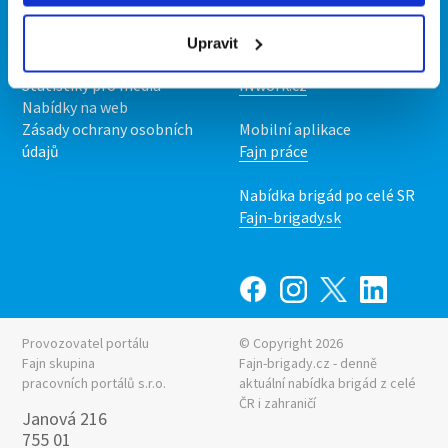
O nás
Fajn brigády
Podmínky
Upravit
Upravit předvolby cookies
Nabídka práce z celé ČR
Statistiky pro média
INwork.cz
Nabídky na web
Zásady ochrany osobních
Mobilní aplikace
údajů
Fajn práce
Nabídka brigád po celé SR
Fajn-brigady.sk
Provozovatel portálu
© Copyright 2026
Fajn skupina
Fajn-brigady.cz - denně
pracovních portálů s.r.o.
aktuální
nabídka brigád z celé
ČR i zahraničí
Janová 216
755 01