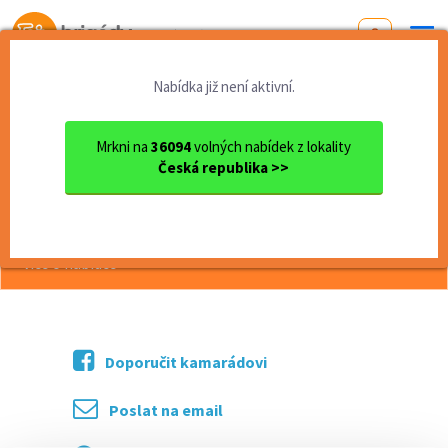
Od první brigády
k práci snů
Nabídka již není aktivní.
Domů
Práce
Praha
Řidič autobusu (především NAD)
Mrkni na
36094
volných nabídek z lokality
Česká republika >>
<< Zpět
Řidič autobusu (především NAD)
více o nabídce >>
Doporučit kamarádovi
Poslat na email