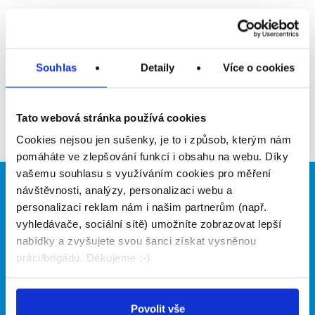
Upozornit na inzerát
Přidat do oblíbených
Souhlas
Detaily
Více o cookies
Zpět
Tato webová stránka používá cookies
Cookies nejsou jen sušenky, je to i způsob, kterým nám
pomáháte ve zlepšování funkcí i obsahu na webu. Díky
vašemu souhlasu s využíváním cookies pro měření
návštěvnosti, analýzy, personalizaci webu a
Brigádníci
Firmy
personalizaci reklam nám i našim partnerům (např.
Články
Vložit inzerát
vyhledávače, sociální sítě) umožníte zobrazovat lepší
Hledané brigády
Ceník
nabídky a zvyšujete svou šanci získat vysněnou
Propagace
práci/brigádu. Děkujeme :-)
O portálu
Naše další projekty
Povolit vše