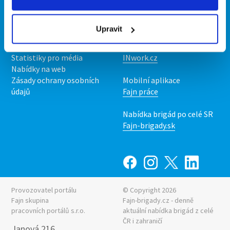
Kontakt
Mobilní aplikace
O nás
Fajn brigády
Upravit
Podmínky
Upravit předvolby cookies
Nabídka práce z celé ČR
Statistiky pro média
INwork.cz
Nabídky na web
Zásady ochrany osobních
Mobilní aplikace
údajů
Fajn práce
Nabídka brigád po celé SR
Fajn-brigady.sk
Provozovatel portálu
© Copyright 2026
Fajn skupina
Fajn-brigady.cz - denně
pracovních portálů s.r.o.
aktuální
nabídka brigád z celé
ČR i zahraničí
Janová 216