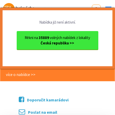
Od první brigády
k práci snů
Nabídka již není aktivní.
Domů
Práce
Plzeňský kraj
okres Plzeň
Plzeň
BEZPEČNOSTNÍ PRACOVNÍK / OS...
Mrkni na
35889
volných nabídek z lokality
Česká republika >>
<< Zpět
BEZPEČNOSTNÍ PRACOVNÍK /
OSTRAHA STAVBY
více o nabídce >>
Doporučit kamarádovi
Poslat na email