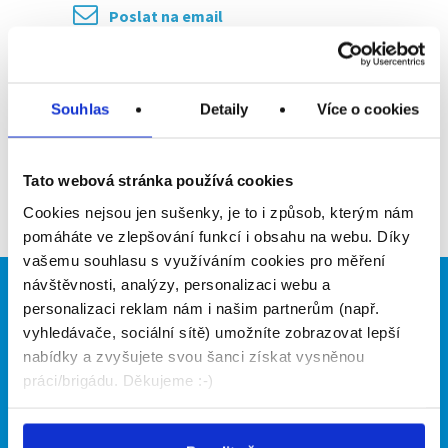
Poslat na email
Upozornit na inzerát
Souhlas
Detaily
Více o cookies
Přidat do oblíbených
Tato webová stránka používá cookies
Zpět
Cookies nejsou jen sušenky, je to i způsob, kterým nám
pomáháte ve zlepšování funkcí i obsahu na webu. Díky
vašemu souhlasu s využíváním cookies pro měření
návštěvnosti, analýzy, personalizaci webu a
Brigádníci
Firmy
personalizaci reklam nám i našim partnerům (např.
vyhledávače, sociální sítě) umožníte zobrazovat lepší
Články
Vložit inzerát
nabídky a zvyšujete svou šanci získat vysněnou
Hledané brigády
Ceník
práci/brigádu. Děkujeme :-)
Propagace