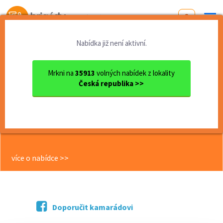
Od první brigády
k práci snů
Nabídka již není aktivní.
Domů
Práce
Plzeňský kraj
okres Plzeň
Plzeň
OPERÁTOR VÝROBY! (M/Ž) • od...
Mrkni na
35913
volných nabídek z lokality
Česká republika >>
<< Zpět
OPERÁTOR VÝROBY! (M/Ž) • od
30.000,- Kč • DENNÍ ZÁLOHY •
UBYTOVÁNÍ
více o nabídce >>
Doporučit kamarádovi