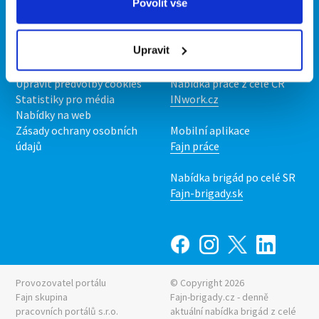
Povolit vše
O portálu
Naše další projekty
Kontakt
Mobilní aplikace
Upravit
O nás
Fajn brigády
Podmínky
Upravit předvolby cookies
Nabídka práce z celé ČR
Statistiky pro média
INwork.cz
Nabídky na web
Zásady ochrany osobních
Mobilní aplikace
údajů
Fajn práce
Nabídka brigád po celé SR
Fajn-brigady.sk
Provozovatel portálu
© Copyright 2026
Fajn skupina
Fajn-brigady.cz - denně
pracovních portálů s.r.o.
aktuální
nabídka brigád z celé