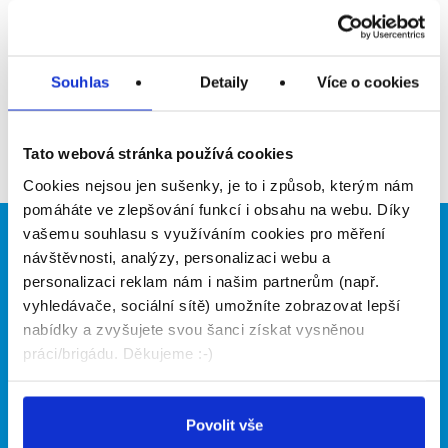
Upozornit na inzerát
Přidat do oblíbených
Souhlas
Detaily
Více o cookies
Zpět
Tato webová stránka používá cookies
Cookies nejsou jen sušenky, je to i způsob, kterým nám
pomáháte ve zlepšování funkcí i obsahu na webu. Díky
vašemu souhlasu s využíváním cookies pro měření
Brigádníci
Firmy
návštěvnosti, analýzy, personalizaci webu a
personalizaci reklam nám i našim partnerům (např.
Články
Vložit inzerát
vyhledávače, sociální sítě) umožníte zobrazovat lepší
Hledané brigády
Ceník
nabídky a zvyšujete svou šanci získat vysněnou
Propagace
práci/brigádu. Děkujeme :-)
O portálu
Naše další projekty
Povolit vše
Kontakt
Mobilní aplikace