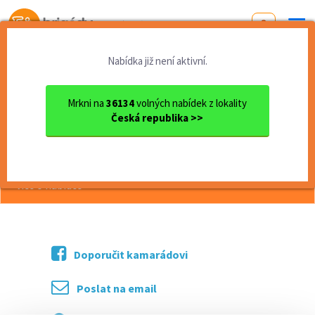
Od první brigády
k práci snů
Nabídka již není aktivní.
Domů
Práce
Plzeňský kraj
okres Plzeň
Plzeň
Přípravář/kalkulant až 60 0...
Mrkni na
36134
volných nabídek z lokality
Česká republika >>
<< Zpět
Přípravář/kalkulant až 60 000 Kč
více o nabídce >>
Doporučit kamarádovi
Poslat na email