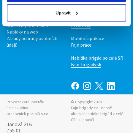
O nás
Fajn brigády
Podmínky
Upravit
Upravit předvolby cookies
Nabídka práce z celé ČR
Statistiky pro média
INwork.cz
Nabídky na web
Zásady ochrany osobních
Mobilní aplikace
údajů
Fajn práce
Nabídka brigád po celé SR
Fajn-brigady.sk
Provozovatel portálu
© Copyright 2026
Fajn skupina
Fajn-brigady.cz - denně
pracovních portálů s.r.o.
aktuální
nabídka brigád z celé
ČR i zahraničí
Janová 216
755 01