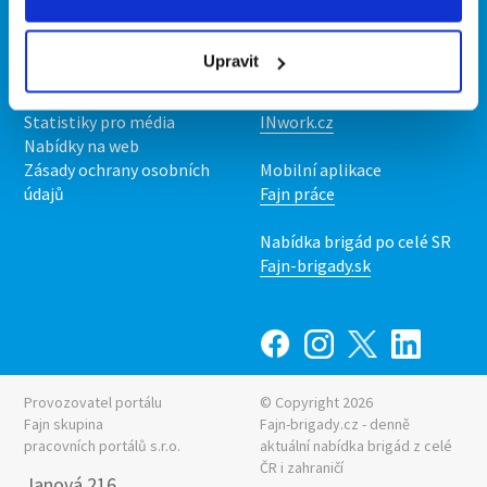
Kontakt
Mobilní aplikace
O nás
Fajn brigády
Upravit
Podmínky
Upravit předvolby cookies
Nabídka práce z celé ČR
Statistiky pro média
INwork.cz
Nabídky na web
Zásady ochrany osobních
Mobilní aplikace
údajů
Fajn práce
Nabídka brigád po celé SR
Fajn-brigady.sk
Provozovatel portálu
© Copyright 2026
Fajn skupina
Fajn-brigady.cz - denně
pracovních portálů s.r.o.
aktuální
nabídka brigád z celé
ČR i zahraničí
Janová 216