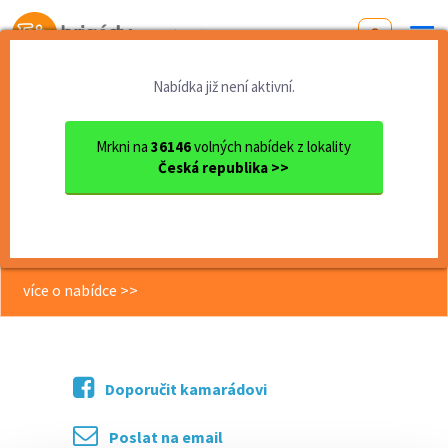
Od první brigády
k práci snů
Nabídka již není aktivní.
Domů
Práce
Pardubický kraj
okres Pardubice
Pardubice
Práce ve výrobě - Pardubice...
Mrkni na
36146
volných nabídek z lokality
Česká republika >>
<< Zpět
Práce ve výrobě - Pardubice -
ubytování, nástup ihned - zálohy
více o nabídce >>
Doporučit kamarádovi
Poslat na email