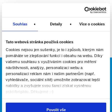
Upozornit na inzerát
Přidat do oblíbených
Souhlas
Detaily
Více o cookies
Zpět
Tato webová stránka používá cookies
Cookies nejsou jen sušenky, je to i způsob, kterým nám
pomáháte ve zlepšování funkcí i obsahu na webu. Díky
vašemu souhlasu s využíváním cookies pro měření
návštěvnosti, analýzy, personalizaci webu a
Brigádníci
Firmy
personalizaci reklam nám i našim partnerům (např.
Články
Vložit inzerát
vyhledávače, sociální sítě) umožníte zobrazovat lepší
Hledané brigády
Ceník
nabídky a zvyšujete svou šanci získat vysněnou
Propagace
práci/brigádu. Děkujeme :-)
O portálu
Naše další projekty
Povolit vše