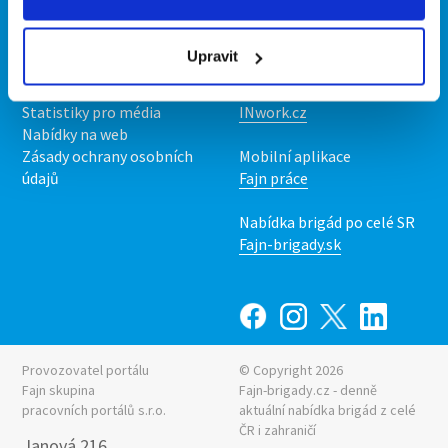
Kontakt
Mobilní aplikace
O nás
Fajn brigády
Upravit
Podmínky
Upravit předvolby cookies
Nabídka práce z celé ČR
Statistiky pro média
INwork.cz
Nabídky na web
Zásady ochrany osobních
Mobilní aplikace
údajů
Fajn práce
Nabídka brigád po celé SR
Fajn-brigady.sk
Provozovatel portálu
© Copyright 2026
Fajn skupina
Fajn-brigady.cz - denně
pracovních portálů s.r.o.
aktuální
nabídka brigád z celé
ČR i zahraničí
Janová 216