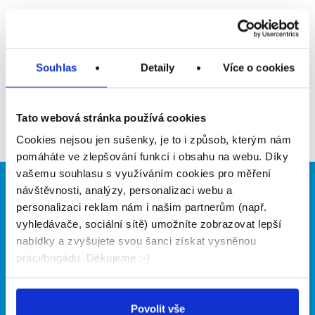
Upozornit na inzerát
Přidat do oblíbených
Souhlas
Detaily
Více o cookies
Zpět
Tato webová stránka používá cookies
Cookies nejsou jen sušenky, je to i způsob, kterým nám
pomáháte ve zlepšování funkcí i obsahu na webu. Díky
vašemu souhlasu s využíváním cookies pro měření
návštěvnosti, analýzy, personalizaci webu a
Brigádníci
Firmy
personalizaci reklam nám i našim partnerům (např.
Články
Vložit inzerát
vyhledávače, sociální sítě) umožníte zobrazovat lepší
Hledané brigády
Ceník
nabídky a zvyšujete svou šanci získat vysněnou
Propagace
práci/brigádu. Děkujeme :-)
O portálu
Naše další projekty
Povolit vše