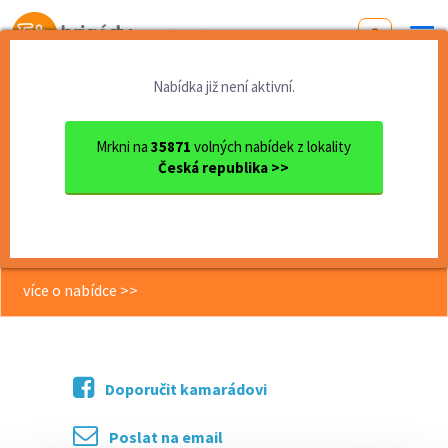
Od první brigády
k práci snů
Nabídka již není aktivní.
Domů
Práce
Pardubický kraj
okres Pardubice
Pardubice
Obchodník/Nákupčí (odpadové...
Mrkni na
35871
volných nabídek z lokality
Česká republika >>
<< Zpět
Obchodník/Nákupčí (odpadové
hospodářství)
více o nabídce >>
Doporučit kamarádovi
Poslat na email