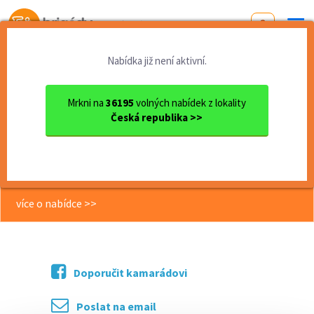
Od první brigády
k práci snů
Nabídka již není aktivní.
Domů
Práce
Pardubický kraj
okres Pardubice
Pardubice
Mechanik - údržbář, pouze r...
Mrkni na
36195
volných nabídek z lokality
Česká republika >>
<< Zpět
Mechanik - údržbář, pouze ranní
směna - nástup dohodou, Pardubice
více o nabídce >>
Doporučit kamarádovi
Poslat na email