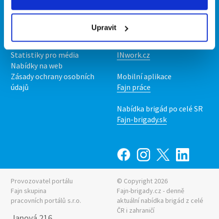
Kontakt
Mobilní aplikace
O nás
Fajn brigády
Upravit
Podmínky
Upravit předvolby cookies
Nabídka práce z celé ČR
Statistiky pro média
INwork.cz
Nabídky na web
Zásady ochrany osobních
Mobilní aplikace
údajů
Fajn práce
Nabídka brigád po celé SR
Fajn-brigady.sk
Provozovatel portálu
© Copyright 2026
Fajn skupina
Fajn-brigady.cz - denně
pracovních portálů s.r.o.
aktuální
nabídka brigád z celé
ČR i zahraničí
Janová 216