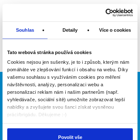
Upozornit na inzerát
Přidat do oblíbených
Souhlas
Detaily
Více o cookies
Zpět
Tato webová stránka používá cookies
Cookies nejsou jen sušenky, je to i způsob, kterým nám
pomáháte ve zlepšování funkcí i obsahu na webu. Díky
vašemu souhlasu s využíváním cookies pro měření
návštěvnosti, analýzy, personalizaci webu a
Brigádníci
Firmy
personalizaci reklam nám i našim partnerům (např.
Články
Vložit inzerát
vyhledávače, sociální sítě) umožníte zobrazovat lepší
Hledané brigády
Ceník
nabídky a zvyšujete svou šanci získat vysněnou
Propagace
práci/brigádu. Děkujeme :-)
O portálu
Naše další projekty
Povolit vše