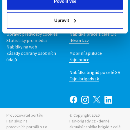
Povolit vše
O portálu
Naše další projekty
Kontakt
Mobilní aplikace
Upravit
O nás
Fajn brigády
Podmínky
Upravit předvolby cookies
Nabídka práce z celé ČR
Statistiky pro média
INwork.cz
Nabídky na web
Zásady ochrany osobních
Mobilní aplikace
údajů
Fajn práce
Nabídka brigád po celé SR
Fajn-brigady.sk
Provozovatel portálu
© Copyright 2026
Fajn skupina
Fajn-brigady.cz - denně
pracovních portálů s.r.o.
aktuální
nabídka brigád z celé