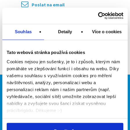
Poslat na email
Upozornit na inzerát
Souhlas
Detaily
Více o cookies
Přidat do oblíbených
Tato webová stránka používá cookies
Zpět
Cookies nejsou jen sušenky, je to i způsob, kterým nám
pomáháte ve zlepšování funkcí i obsahu na webu. Díky
vašemu souhlasu s využíváním cookies pro měření
návštěvnosti, analýzy, personalizaci webu a
Brigádníci
Firmy
personalizaci reklam nám i našim partnerům (např.
vyhledávače, sociální sítě) umožníte zobrazovat lepší
Články
Vložit inzerát
nabídky a zvyšujete svou šanci získat vysněnou
Hledané brigády
Ceník
práci/brigádu. Děkujeme :-)
Propagace