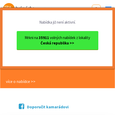
Od první brigády
k práci snů
Nabídka již není aktivní.
Domů
Práce
Pardubický kraj
okres Pardubice
Pardubice
Technik údržby výrobních za...
Mrkni na
35911
volných nabídek z lokality
Česká republika >>
<< Zpět
Technik údržby výrobních zařízení –
preventivní údržba a zlepšování
Pardubice
více o nabídce >>
Doporučit kamarádovi