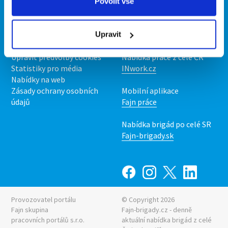
O portálu
Naše další projekty
Povolit vše
Kontakt
Mobilní aplikace
O nás
Fajn brigády
Upravit
Podmínky
Upravit předvolby cookies
Nabídka práce z celé ČR
Statistiky pro média
INwork.cz
Nabídky na web
Zásady ochrany osobních
Mobilní aplikace
údajů
Fajn práce
Nabídka brigád po celé SR
Fajn-brigady.sk
Provozovatel portálu
© Copyright 2026
Fajn skupina
Fajn-brigady.cz - denně
pracovních portálů s.r.o.
aktuální
nabídka brigád z celé