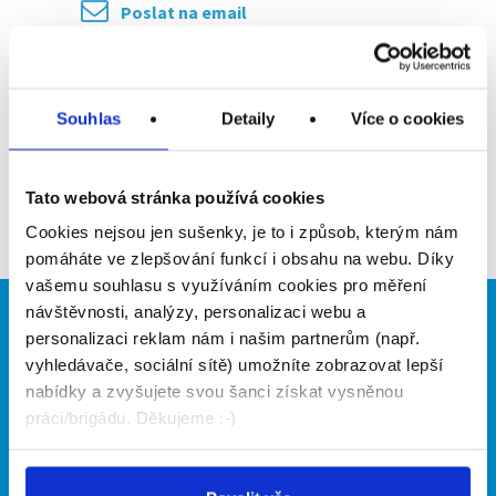
Poslat na email
Upozornit na inzerát
Přidat do oblíbených
Souhlas
Detaily
Více o cookies
Tato webová stránka používá cookies
Zpět
Cookies nejsou jen sušenky, je to i způsob, kterým nám
pomáháte ve zlepšování funkcí i obsahu na webu. Díky
vašemu souhlasu s využíváním cookies pro měření
návštěvnosti, analýzy, personalizaci webu a
Brigádníci
Firmy
personalizaci reklam nám i našim partnerům (např.
vyhledávače, sociální sítě) umožníte zobrazovat lepší
Články
Vložit inzerát
nabídky a zvyšujete svou šanci získat vysněnou
Hledané brigády
Ceník
práci/brigádu. Děkujeme :-)
Propagace