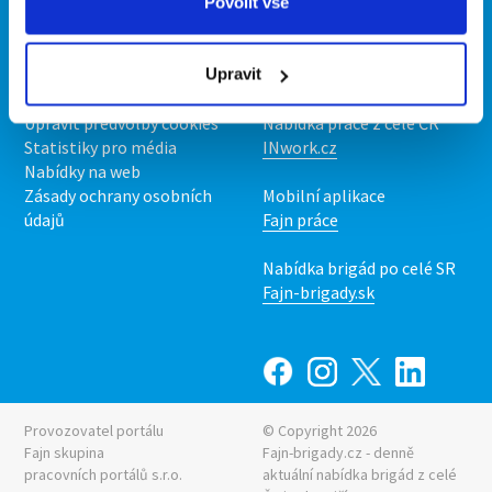
O portálu
Naše další projekty
Povolit vše
Kontakt
Mobilní aplikace
O nás
Fajn brigády
Upravit
Podmínky
Upravit předvolby cookies
Nabídka práce z celé ČR
Statistiky pro média
INwork.cz
Nabídky na web
Zásady ochrany osobních
Mobilní aplikace
údajů
Fajn práce
Nabídka brigád po celé SR
Fajn-brigady.sk
Provozovatel portálu
© Copyright 2026
Fajn skupina
Fajn-brigady.cz - denně
pracovních portálů s.r.o.
aktuální
nabídka brigád z celé