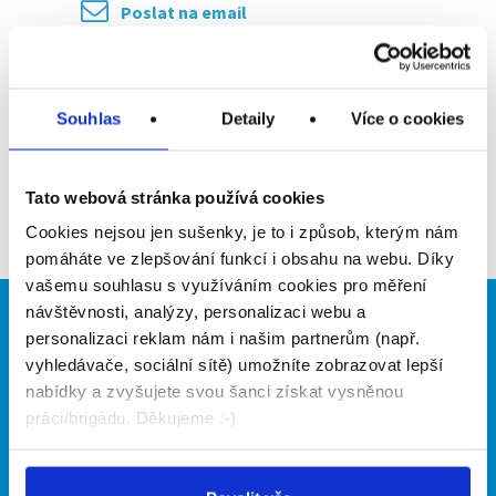
Poslat na email
Upozornit na inzerát
Přidat do oblíbených
Souhlas
Detaily
Více o cookies
Tato webová stránka používá cookies
Zpět
Cookies nejsou jen sušenky, je to i způsob, kterým nám
pomáháte ve zlepšování funkcí i obsahu na webu. Díky
vašemu souhlasu s využíváním cookies pro měření
návštěvnosti, analýzy, personalizaci webu a
Brigádníci
Firmy
personalizaci reklam nám i našim partnerům (např.
vyhledávače, sociální sítě) umožníte zobrazovat lepší
Články
Vložit inzerát
nabídky a zvyšujete svou šanci získat vysněnou
Hledané brigády
Ceník
práci/brigádu. Děkujeme :-)
Propagace