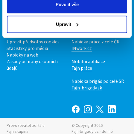
Povolit vše
O portálu
Naše další projekty
Kontakt
Mobilní aplikace
Upravit
O nás
Fajn brigády
Podmínky
Upravit předvolby cookies
Nabídka práce z celé ČR
Statistiky pro média
INwork.cz
Nabídky na web
Zásady ochrany osobních
Mobilní aplikace
údajů
Fajn práce
Nabídka brigád po celé SR
Fajn-brigady.sk
Provozovatel portálu
© Copyright 2026
Fajn skupina
Fajn-brigady.cz - denně