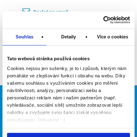
Poslat na email
Upozornit na inzerát
Souhlas
Detaily
Více o cookies
Přidat do oblíbených
Tato webová stránka používá cookies
Zpět
Cookies nejsou jen sušenky, je to i způsob, kterým nám
pomáháte ve zlepšování funkcí i obsahu na webu. Díky
vašemu souhlasu s využíváním cookies pro měření
návštěvnosti, analýzy, personalizaci webu a
personalizaci reklam nám i našim partnerům (např.
Brigádníci
Firmy
vyhledávače, sociální sítě) umožníte zobrazovat lepší
Články
Vložit inzerát
nabídky a zvyšujete svou šanci získat vysněnou
Hledané brigády
Ceník
práci/brigádu. Děkujeme :-)
Propagace