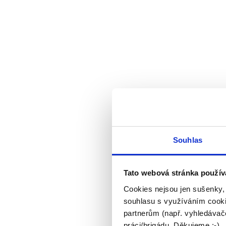
Souhlas
Tato webová stránka použív
Cookies nejsou jen sušenky,
souhlasu s využíváním cooki
partnerům (např. vyhledávače
práci/brigádu. Děkujeme :-)