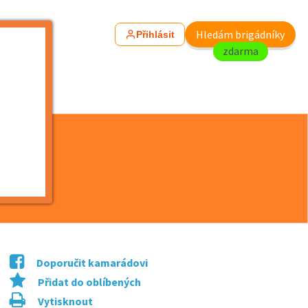
Hledám brigádníky
Přihlásit
zdarma
m/ž)
Doporučit kamarádovi
Přidat do oblíbených
Vytisknout