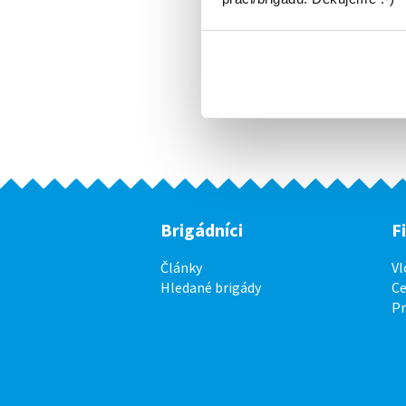
Brigádníci
F
Články
Vl
Hledané brigády
Ce
P