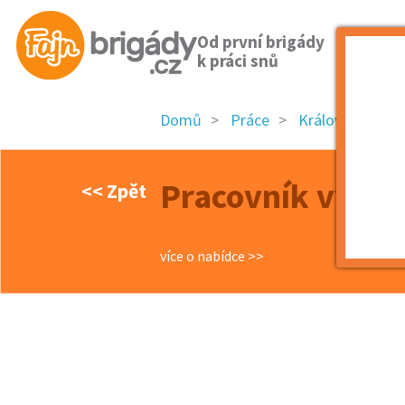
Od první brigády
k práci snů
Domů
Práce
Královehradecký
Pracovník výrob
<< Zpět
více o nabídce >>