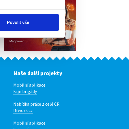
Povolit vše
Naše další projekty
Mobilní aplikace
Fajn brigády
Nabídka práce z celé ČR
INwork.cz
ů
Mobilní aplikace