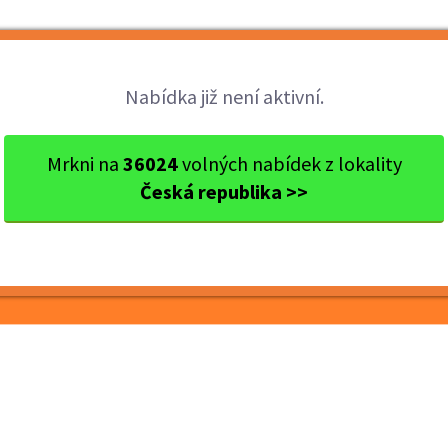
Brigády
Práce
Brigádníci
Firmy
Nabídka již není aktivní.
 kraj
okres Náchod
Náchod
Pracovník výroby EPS (
Mrkni na
36024
volných nabídek z lokality
Česká republika >>
y EPS (m/ž)