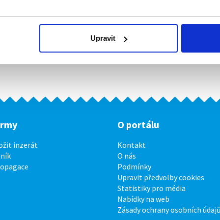
Upravit
irmy
O portálu
ožit inzerát
Kontakt
ník
O nás
ropagace
Podmínky
Upravit předvolby cookies
Statistiky pro média
Nabídky na web
Zásady ochrany osobních údaj