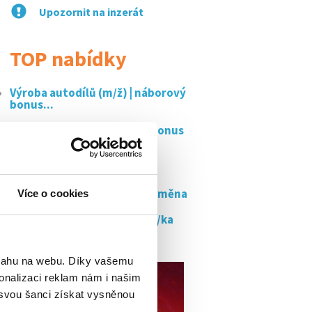
Upozornit na inzerát
TOP nabídky
Výroba autodílů (m/ž) | náborový
bonus...
Dělník ve výrobě náchod + bonus
za...
Seřizovač cnc strojů
Přípravář/ka materiálu – 1 směna
Více o cookies
Seřizovač/ka, programátor/ka
cnc – 2...
bsahu na webu. Díky vašemu
onalizaci reklam nám i našim
 svou šanci získat vysněnou