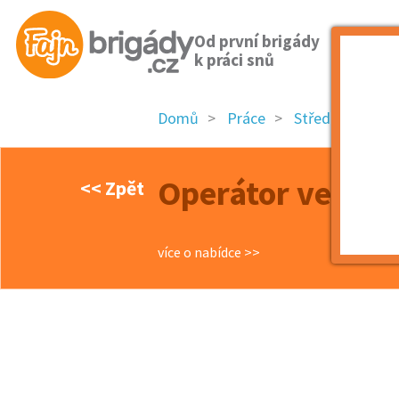
Od první brigády
k práci snů
Domů
Práce
Středočeský kra
Operátor ve výr
<< Zpět
více o nabídce >>