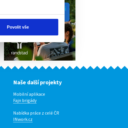
Povolit vše
Naše další projekty
Mobilní aplikace
Fajn brigády
Nabídka práce z celé ČR
INwork.cz