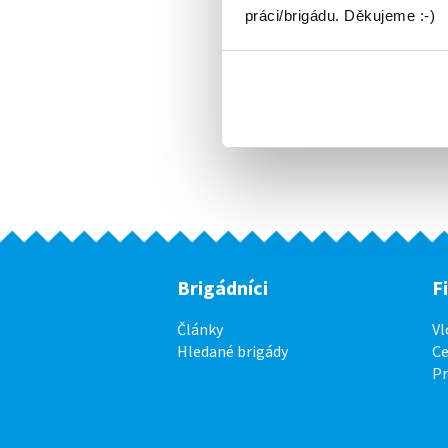
práci/brigádu. Děkujeme :-)
Brigádníci
F
Články
Vl
Hledané brigády
Ce
P