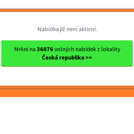
Brigády
Práce
Brigádníci
Firmy
Nabídka již není aktivní.
j
okres Mělník
Mělník
Operátor ve výrobě - mzda 4...
Mrkni na
36076
volných nabídek z lokality
Česká republika >>
obě - mzda 40 000 Kč