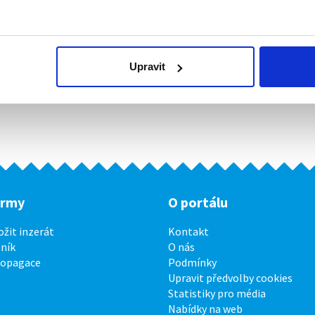
Upravit
irmy
O portálu
ožit inzerát
Kontakt
ník
O nás
ropagace
Podmínky
Upravit předvolby cookies
Statistiky pro média
Nabídky na web