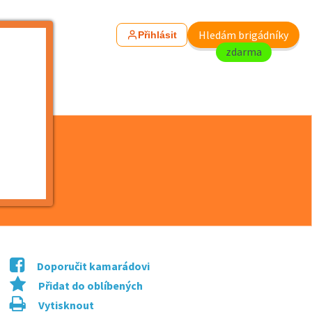
Hledám brigádníky
Přihlásit
zdarma
Doporučit kamarádovi
Přidat do oblíbených
Vytisknout