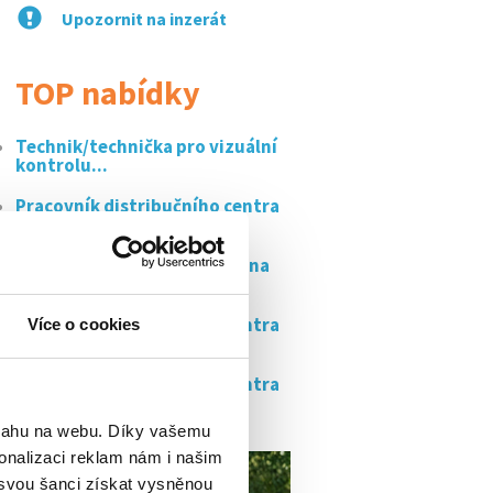
Upozornit na inzerát
TOP nabídky
Technik/technička pro vizuální
kontrolu...
Pracovník distribučního centra
amazon...
Kuchař/ka v restauraci marina
vltava / hpp /...
Pracovník distribučního centra
Více o cookies
amazon /...
Pracovník distribučního centra
amazon...
bsahu na webu. Díky vašemu
onalizaci reklam nám i našim
 svou šanci získat vysněnou