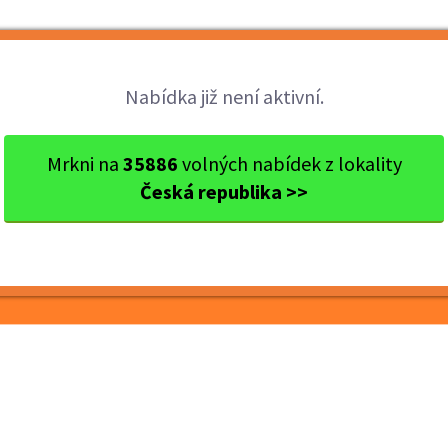
Brigády
Práce
Brigádníci
Firmy
Nabídka již není aktivní.
okres Svitavy
Litomyšl
ELEKTROMECHANIK – 1 smě
Mrkni na
35886
volných nabídek z lokality
Česká republika >>
IK – 1 směna