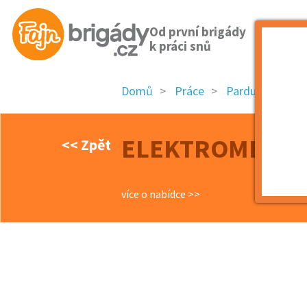
Od první brigády
k práci snů
Domů
Práce
Pardubický kraj
ELEKTROMECHAN
<< Zpět
více o nabídce >>