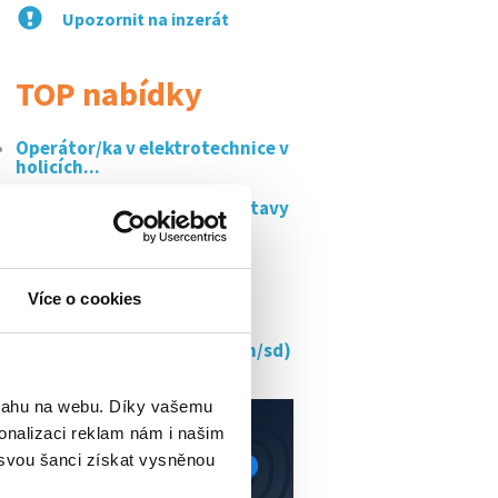
Upozornit na inzerát
TOP nabídky
Operátor/ka v elektrotechnice v
holicích...
Obsluha výrobních linek svitavy
až 44 000...
Vedoucí účetního oddělení
Více o cookies
Elektromechanik – 1 směna
Sap specialista (moduly mm/sd)
bsahu na webu. Díky vašemu
onalizaci reklam nám i našim
 svou šanci získat vysněnou