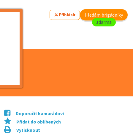
Hledám brigádníky
Přihlásit
zdarma
na
Doporučit kamarádovi
Přidat do oblíbených
Vytisknout