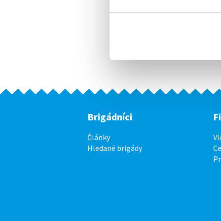
Brigádníci
F
Články
Vl
Hledané brigády
Ce
P