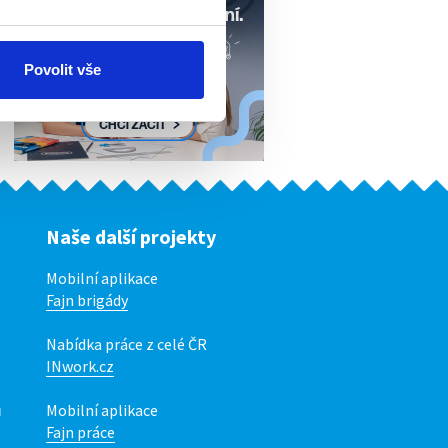
Povolit vše
Naše další projekty
Mobilní aplikace
Fajn brigády
Nabídka práce z celé ČR
INwork.cz
ů
Mobilní aplikace
Fajn práce