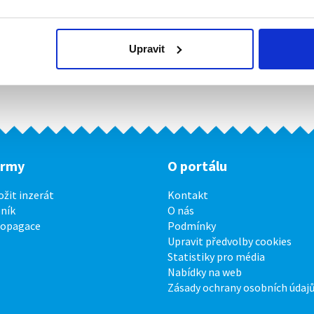
Upravit
irmy
O portálu
ožit inzerát
Kontakt
ník
O nás
ropagace
Podmínky
Upravit předvolby cookies
Statistiky pro média
Nabídky na web
Zásady ochrany osobních údaj