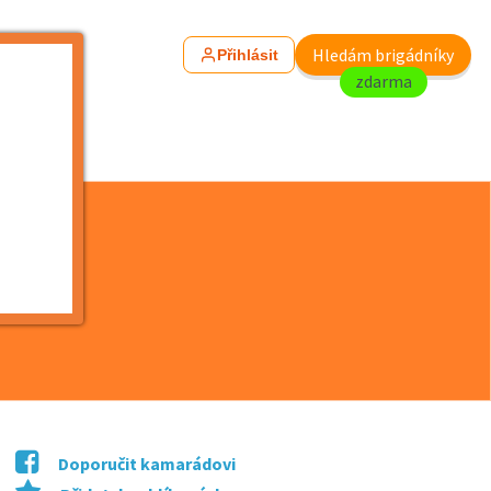
Hledám brigádníky
Přihlásit
zdarma
,...
Doporučit kamarádovi