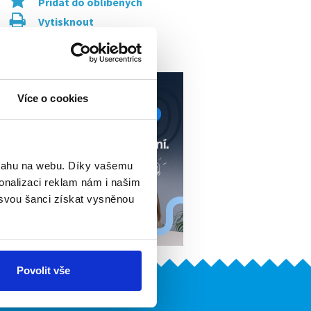
Přidat do oblíbených
Vytisknout
Upozornit na inzerát
Více o cookies
bsahu na webu. Díky vašemu
onalizaci reklam nám i našim
 svou šanci získat vysněnou
Povolit vše
Naše další projekty