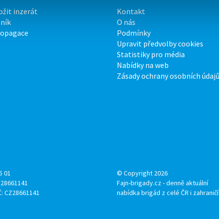
ožit inzerát
Kontakt
ník
O nás
ropagace
Podmínky
Upravit předvolby cookies
Statistiky pro média
Nabídky na web
Zásady ochrany osobních údaj
5 01
© Copyright 2026
: 28661141
Fajn-brigady.cz - denně aktuální
Č: CZ28661141
nabídka brigád z celé ČR i zahraničí