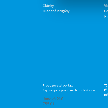
Články
Vl
Hledané brigády
Ce
P
Provozovatel portálu
75
Fajn skupina pracovních portálů s.r.o.
IČ
DI
Janová 216
755 01