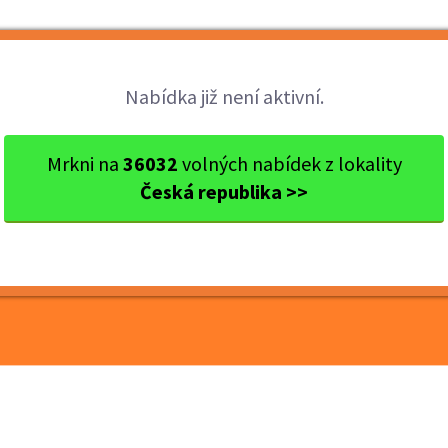
Brigády
Práce
Brigádníci
Firmy
Nabídka již není aktivní.
raj
okres Blansko
Letovice
Letovice - Montážní dělník
Mrkni na
36032
volných nabídek z lokality
Česká republika >>
ážní dělník, 150Kč/hod