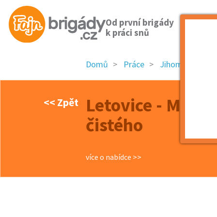
Od první brigády
k práci snů
Domů
Práce
Jihomoravský k
Letovice - Mont
<< Zpět
čistého
více o nabídce >>