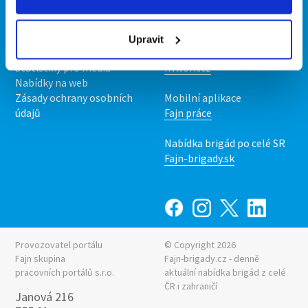
Kontakt
Mobilní aplikace
O nás
Fajn brigády
Podmínky
Upravit
Upravit předvolby cookies
Nabídka práce z celé ČR
Statistiky pro média
INwork.cz
Nabídky na web
Zásady ochrany osobních
Mobilní aplikace
údajů
Fajn práce
Nabídka brigád po celé SR
Fajn-brigady.sk
Provozovatel portálu
© Copyright 2026
Fajn skupina
Fajn-brigady.cz - denně
pracovních portálů s.r.o.
aktuální
nabídka brigád z celé
ČR i zahraničí
Janová 216