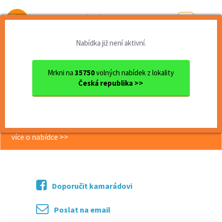
Od první brigády
k práci snů
Nabídka již není aktivní.
Domů
Práce
Zlínský kraj
okres Kroměříž
Kroměříž
dělník/ce v zahradní výrobě
Mrkni na
35750
volných nabídek z lokality
Česká republika >>
<< Zpět
dělník/ce v zahradní výrobě
více o nabídce >>
Doporučit kamarádovi
Poslat na email