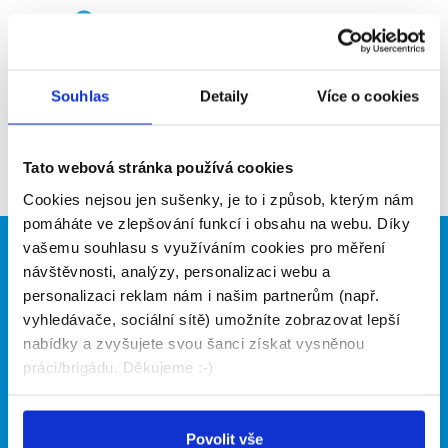
Upozornit na inzerát
Přidat do oblíbených
Souhlas
Detaily
Více o cookies
Zpět
Tato webová stránka používá cookies
Cookies nejsou jen sušenky, je to i způsob, kterým nám
pomáháte ve zlepšování funkcí i obsahu na webu. Díky
vašemu souhlasu s využíváním cookies pro měření
Brigádníci
Firmy
návštěvnosti, analýzy, personalizaci webu a
personalizaci reklam nám i našim partnerům (např.
Články
Vložit inzerát
vyhledávače, sociální sítě) umožníte zobrazovat lepší
Hledané brigády
Ceník
nabídky a zvyšujete svou šanci získat vysněnou
Propagace
práci/brigádu. Děkujeme :-)
O portálu
Naše další projekty
Povolit vše