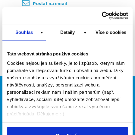
Poslat na email
Upozornit na inzerát
Přidat do oblíbených
Souhlas
Detaily
Více o cookies
Tato webová stránka používá cookies
Zpět
Cookies nejsou jen sušenky, je to i způsob, kterým nám
pomáháte ve zlepšování funkcí i obsahu na webu. Díky
vašemu souhlasu s využíváním cookies pro měření
návštěvnosti, analýzy, personalizaci webu a
Brigádníci
Firmy
personalizaci reklam nám i našim partnerům (např.
vyhledávače, sociální sítě) umožníte zobrazovat lepší
Články
Vložit inzerát
nabídky a zvyšujete svou šanci získat vysněnou
Hledané brigády
Ceník
práci/brigádu. Děkujeme :-)
Propagace