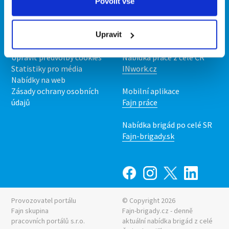
O portálu
Naše další projekty
Povolit vše
Kontakt
Mobilní aplikace
O nás
Fajn brigády
Upravit
Podmínky
Upravit předvolby cookies
Nabídka práce z celé ČR
Statistiky pro média
INwork.cz
Nabídky na web
Zásady ochrany osobních
Mobilní aplikace
údajů
Fajn práce
Nabídka brigád po celé SR
Fajn-brigady.sk
Provozovatel portálu
© Copyright 2026
Fajn skupina
Fajn-brigady.cz - denně
pracovních portálů s.r.o.
aktuální
nabídka brigád z celé