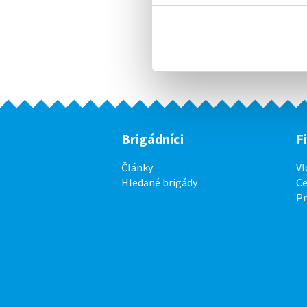
Brigádníci
F
Články
Vl
Hledané brigády
Ce
P