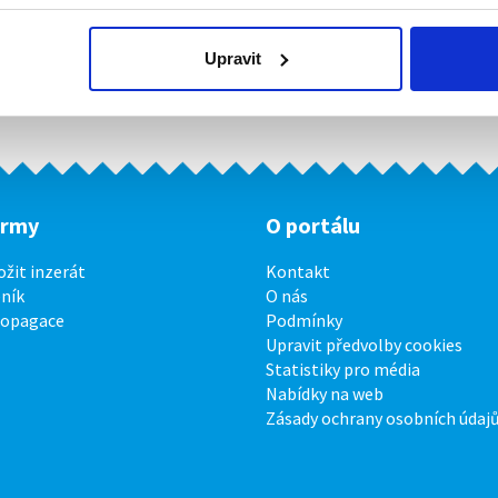
Upravit
irmy
O portálu
ožit inzerát
Kontakt
ník
O nás
ropagace
Podmínky
Upravit předvolby cookies
Statistiky pro média
Nabídky na web
Zásady ochrany osobních údaj