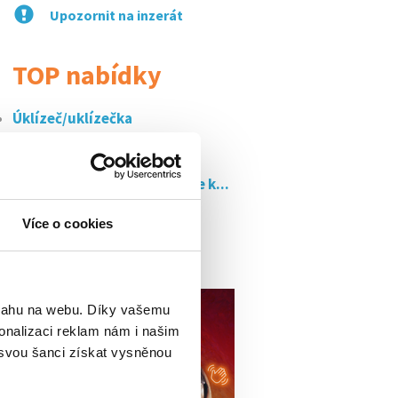
Upozornit na inzerát
TOP nabídky
Úklízeč/uklízečka
Úklízeč/uklízečka
Servírka / číšník - přidejte se k...
Úklízeč/uklízečka
Více o cookies
Úklízeč/uklízečka
bsahu na webu. Díky vašemu
onalizaci reklam nám i našim
 svou šanci získat vysněnou