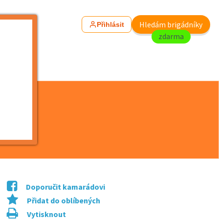
Hledám brigádníky
Přihlásit
zdarma
pra...
Doporučit kamarádovi
Přidat do oblíbených
Vytisknout