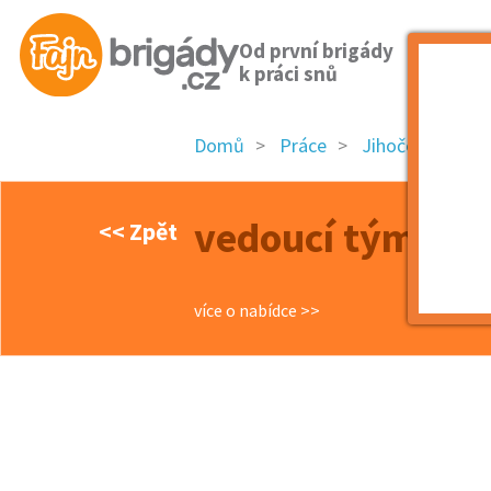
Od první brigády
k práci snů
Domů
Práce
Jihočeský kraj
vedoucí týmu úk
<< Zpět
více o nabídce >>