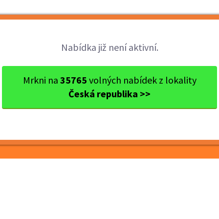
Brigády
Práce
Brigádníci
Firmy
Nabídka již není aktivní.
okres Český Krumlov
Kaplice
vedoucí týmu úklidových 
Mrkni na
35765
volných nabídek z lokality
Česká republika >>
lidových pracovníků