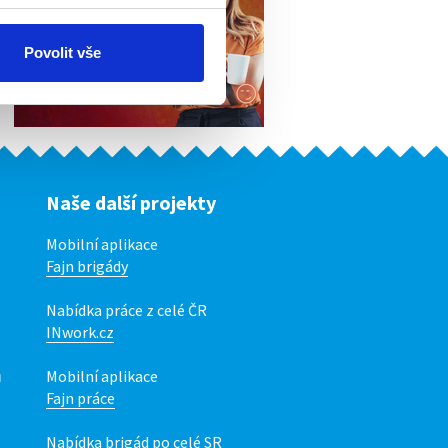
Povolit vše
Naše další projekty
Mobilní aplikace
Fajn brigády
Nabídka práce z celé ČR
INwork.cz
ů
Mobilní aplikace
Fajn práce
Nabídka brigád po celé SR