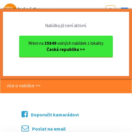
Od první brigády
k práci snů
Nabídka již není aktivní.
Domů
Práce
Vysočina
okres Jihlava
Jihlava
Buď náš obchodník/ce - atra...
Mrkni na
35849
volných nabídek z lokality
Česká republika >>
<< Zpět
Buď náš obchodník/ce - atraktivní
odměny, home office
více o nabídce >>
Doporučit kamarádovi
Poslat na email