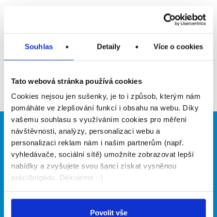
Upozornit na inzerát
Přidat do oblíbených
Souhlas
Detaily
Více o cookies
Zpět
Tato webová stránka používá cookies
Cookies nejsou jen sušenky, je to i způsob, kterým nám
pomáháte ve zlepšování funkcí i obsahu na webu. Díky
vašemu souhlasu s využíváním cookies pro měření
návštěvnosti, analýzy, personalizaci webu a
Brigádníci
Firmy
personalizaci reklam nám i našim partnerům (např.
Články
Vložit inzerát
vyhledávače, sociální sítě) umožníte zobrazovat lepší
Hledané brigády
Ceník
nabídky a zvyšujete svou šanci získat vysněnou
Propagace
práci/brigádu. Děkujeme :-)
O portálu
Naše další projekty
Povolit vše