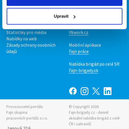
Kontakt
Mobilní aplikace
O nás
Fajn brigády
Upravit
Podmínky
Upravit předvolby cookies
Nabídka práce z celé ČR
Statistiky pro média
INwork.cz
Nabídky na web
Zásady ochrany osobních
Mobilní aplikace
údajů
Fajn práce
Nabídka brigád po celé SR
Fajn-brigady.sk
Provozovatel portálu
© Copyright 2026
Fajn skupina
Fajn-brigady.cz - denně
pracovních portálů s.r.o.
aktuální
nabídka brigád z celé
ČR i zahraničí
Janová 216