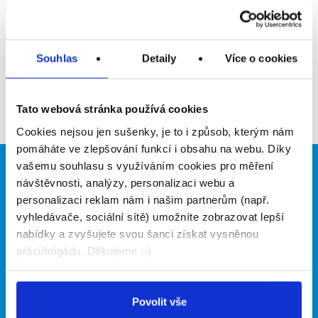
Upozornit na inzerát
Přidat do oblíbených
Souhlas
Detaily
Více o cookies
Zpět
Tato webová stránka používá cookies
Cookies nejsou jen sušenky, je to i způsob, kterým nám
pomáháte ve zlepšování funkcí i obsahu na webu. Díky
vašemu souhlasu s využíváním cookies pro měření
Brigádníci
Firmy
návštěvnosti, analýzy, personalizaci webu a
personalizaci reklam nám i našim partnerům (např.
Články
Vložit inzerát
vyhledávače, sociální sítě) umožníte zobrazovat lepší
Hledané brigády
Ceník
nabídky a zvyšujete svou šanci získat vysněnou
Propagace
práci/brigádu. Děkujeme :-)
O portálu
Naše další projekty
Povolit vše
Kontakt
Mobilní aplikace