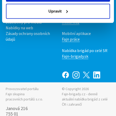
O nás
Fajn brigády
Podmínky
Upravit
Upravit předvolby cookies
Nabídka práce z celé ČR
Statistiky pro média
INwork.cz
Nabídky na web
Zásady ochrany osobních
Mobilní aplikace
údajů
Fajn práce
Nabídka brigád po celé SR
Fajn-brigady.sk
Provozovatel portálu
© Copyright 2026
Fajn skupina
Fajn-brigady.cz - denně
pracovních portálů s.r.o.
aktuální
nabídka brigád z celé
ČR i zahraničí
Janová 216
755 01