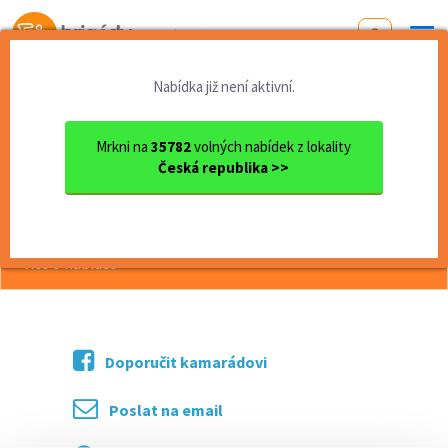
Od první brigády
k práci snů
Nabídka již není aktivní.
Domů
Práce
Olomoucký kraj
okres Přerov
Hranice
Svářeč CO₂ – mzda 45-50.000 Kč
Mrkni na
35782
volných nabídek z lokality
Česká republika >>
<< Zpět
Svářeč CO₂ – mzda 45-50.000 Kč
více o nabídce >>
Doporučit kamarádovi
Poslat na email