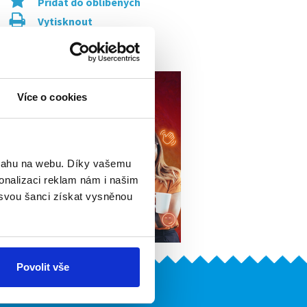
Přidat do oblíbených
Vytisknout
Upozornit na inzerát
Více o cookies
bsahu na webu. Díky vašemu
onalizaci reklam nám i našim
 svou šanci získat vysněnou
Povolit vše
Naše další projekty