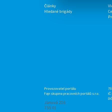
Články
Vl
Hledané brigády
Ce
P
Provozovatel portálu
75
Fajn skupina pracovních portálů s.r.o.
IČ
DI
Janová 216
755 01