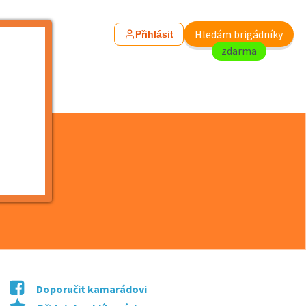
Hledám brigádníky
Přihlásit
zdarma
 Vězni...
Doporučit kamarádovi