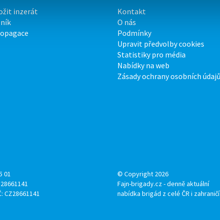
ožit inzerát
Kontakt
ník
O nás
ropagace
Podmínky
Upravit předvolby cookies
Statistiky pro média
Nabídky na web
Zásady ochrany osobních údaj
5 01
© Copyright 2026
: 28661141
Fajn-brigady.cz - denně aktuální
Č: CZ28661141
nabídka brigád z celé ČR i zahraničí