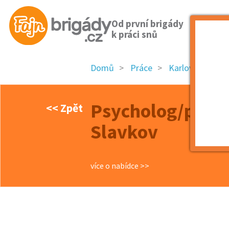
Od první brigády
k práci snů
Domů
Práce
Karlovarský kra
Psycholog/psych
<< Zpět
Slavkov
více o nabídce >>