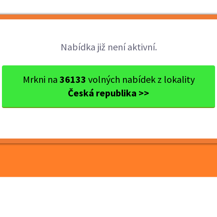
Brigády
Práce
Brigádníci
Firmy
Nabídka již není aktivní.
j
okres Sokolov
Horní Slavkov
Psycholog/psycholožka
Mrkni na
36133
volných nabídek z lokality
Česká republika >>
oložka Věznice Horní