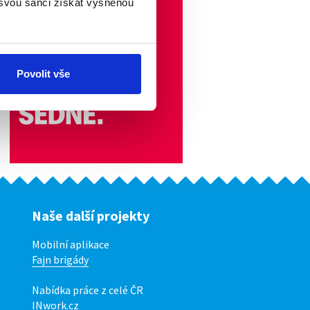
 svou šanci získat vysněnou
Povolit vše
Naše další projekty
Mobilní aplikace
Fajn brigády
Nabídka práce z celé ČR
INwork.cz