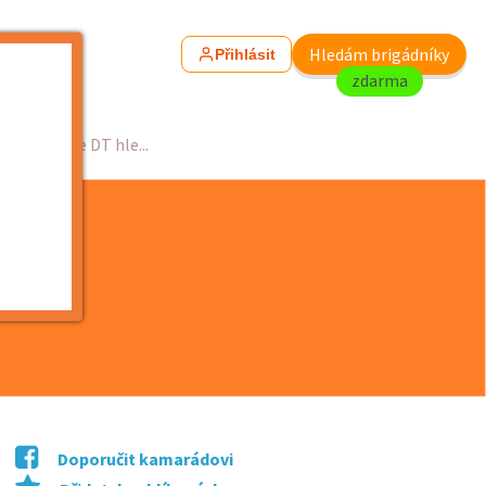
Hledám brigádníky
Přihlásit
zdarma
 Budějovice DT hle...
Doporučit kamarádovi