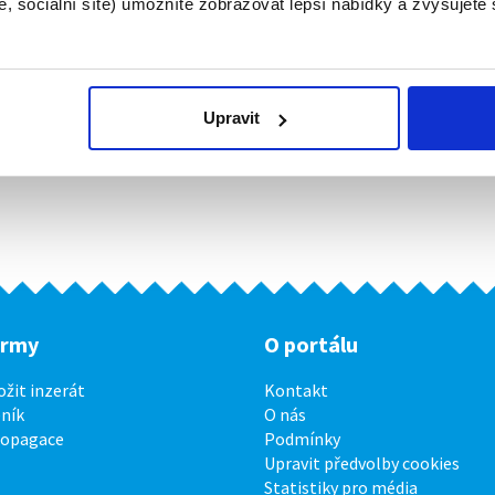
, sociální sítě) umožníte zobrazovat lepší nabídky a zvyšujete
Upravit
irmy
O portálu
ožit inzerát
Kontakt
ník
O nás
ropagace
Podmínky
Upravit předvolby cookies
Statistiky pro média