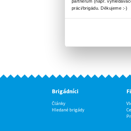
partnerům (např. vyhledávače
práci/brigádu. Děkujeme :-)
Brigádníci
F
Články
Vl
Hledané brigády
Ce
P