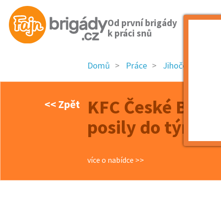
Od první brigády
k práci snů
Domů
Práce
Jihočeský kraj
KFC České Buděj
<< Zpět
posily do týmu!
více o nabídce >>