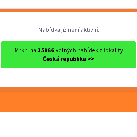
Brigády
Práce
Brigádníci
Firmy
Nabídka již není aktivní.
okres České Budějovice
České Budějovice
KFC České
Mrkni na
35886
volných nabídek z lokality
Česká republika >>
ovice DT hledá nové