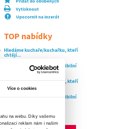
Přidat do oblíbených
Vytisknout
Upozornit na inzerát
TOP nabídky
Hledáme kuchaře/kuchařku, kteří
chtějí...
Lektor/lektorka (ozp) – flexibilní
práce s...
Hledáme kuchaře/kuchařku, kteří
chtějí...
Více o cookies
Lektor/lektorka (ozp) – flexibilní
práce s...
Prodavač/ka v trafice
bsahu na webu. Díky vašemu
onalizaci reklam nám i našim