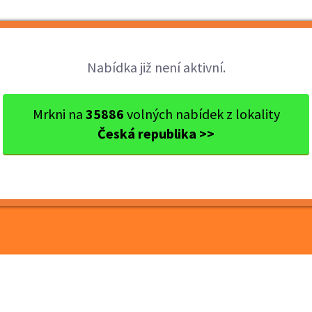
Brigády
Práce
Brigádníci
Firmy
Nabídka již není aktivní.
okres České Budějovice
České Budějovice
Pomocné p
Mrkni na
35886
volných nabídek z lokality
Česká republika >>
e skladu / nástup ihned /
z praxe