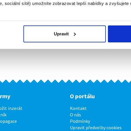
, sociální sítě) umožníte zobrazovat lepší nabídky a zvyšujete
Upravit
irmy
O portálu
ožit inzerát
Kontakt
ník
O nás
ropagace
Podmínky
Upravit předvolby cookies