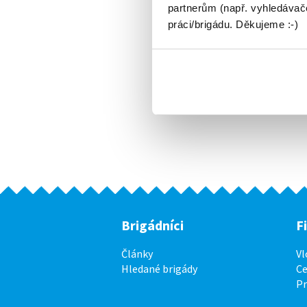
partnerům (např. vyhledávače
práci/brigádu. Děkujeme :-)
Brigádníci
F
Články
Vl
Hledané brigády
Ce
P