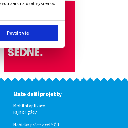
 svou šanci získat vysněnou
Povolit vše
Naše další projekty
Mobilní aplikace
Fajn brigády
Nabídka práce z celé ČR