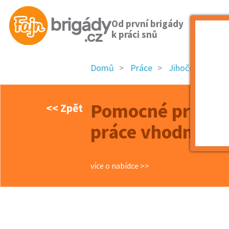
Od první brigády
k práci snů
Domů
Práce
Jihočeský kraj
Pomocné práce v
<< Zpět
práce vhodná be
více o nabídce >>