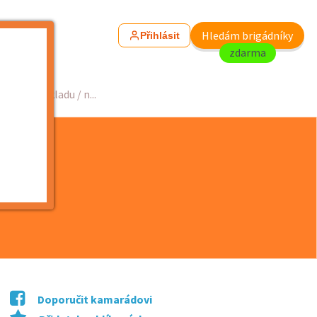
Hledám brigádníky
Přihlásit
zdarma
ráce ve skladu / n...
Doporučit kamarádovi