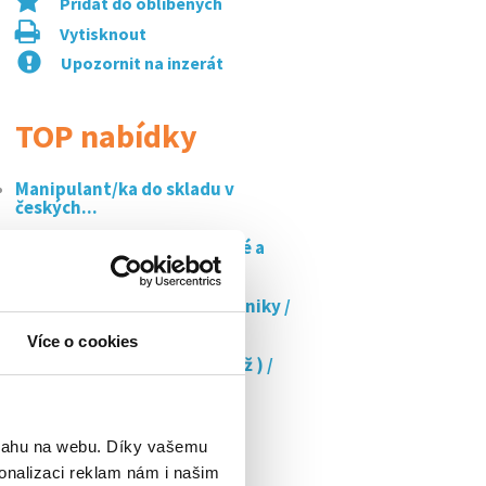
Přidat do oblíbených
Vytisknout
Upozornit na inzerát
TOP nabídky
Manipulant/ka do skladu v
českých...
Elektromontér | energetické a
jaderné...
Operátor/ka výroby elektroniky /
týdenní...
Více o cookies
Jemná montáž a pájení ( m/ž ) /
práce v...
Disponent/ka pro sklad a
administrativu v...
bsahu na webu. Díky vašemu
onalizaci reklam nám i našim