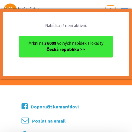
Od první brigády
k práci snů
Nabídka již není aktivní.
Domů
Práce
Jihomoravský kraj
okres Brno
Brno
Asistent prodeje Bistra/Kav...
Mrkni na
36008
volných nabídek z lokality
Česká republika >>
<< Zpět
Asistent prodeje Bistra/Kavárny
více o nabídce >>
Doporučit kamarádovi
Poslat na email