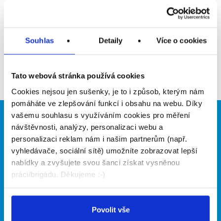
Upozornit na inzerát
Přidat do oblíbených
Souhlas
Detaily
Více o cookies
Zpět
Tato webová stránka používá cookies
Cookies nejsou jen sušenky, je to i způsob, kterým nám
pomáháte ve zlepšování funkcí i obsahu na webu. Díky
vašemu souhlasu s využíváním cookies pro měření
Brigádníci
Firmy
návštěvnosti, analýzy, personalizaci webu a
personalizaci reklam nám i našim partnerům (např.
Články
Vložit inzerát
vyhledávače, sociální sítě) umožníte zobrazovat lepší
Hledané brigády
Ceník
nabídky a zvyšujete svou šanci získat vysněnou
Propagace
práci/brigádu. Děkujeme :-)
O portálu
Naše další projekty
Povolit vše
Kontakt
Mobilní aplikace