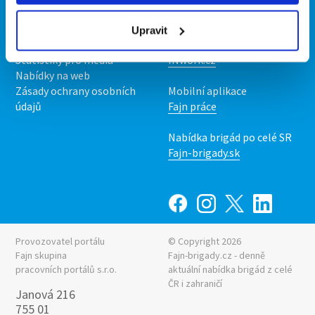
O nás
Fajn brigády
Podmínky
Upravit
Upravit předvolby cookies
Nabídka práce z celé ČR
Statistiky pro média
INwork.cz
Nabídky na web
Zásady ochrany osobních
Mobilní aplikace
údajů
Fajn práce
Nabídka brigád po celé SR
Fajn-brigady.sk
Provozovatel portálu
© Copyright 2026
Fajn skupina
Fajn-brigady.cz - denně
pracovních portálů s.r.o.
aktuální
nabídka brigád z celé
ČR i zahraničí
Janová 216
755 01