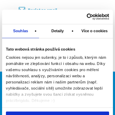
Poslat na email
Upozornit na inzerát
Souhlas
Detaily
Více o cookies
Přidat do oblíbených
Tato webová stránka používá cookies
Zpět
Cookies nejsou jen sušenky, je to i způsob, kterým nám
pomáháte ve zlepšování funkcí i obsahu na webu. Díky
vašemu souhlasu s využíváním cookies pro měření
návštěvnosti, analýzy, personalizaci webu a
personalizaci reklam nám i našim partnerům (např.
Brigádníci
Firmy
vyhledávače, sociální sítě) umožníte zobrazovat lepší
Články
Vložit inzerát
nabídky a zvyšujete svou šanci získat vysněnou
Hledané brigády
Ceník
práci/brigádu. Děkujeme :-)
Propagace