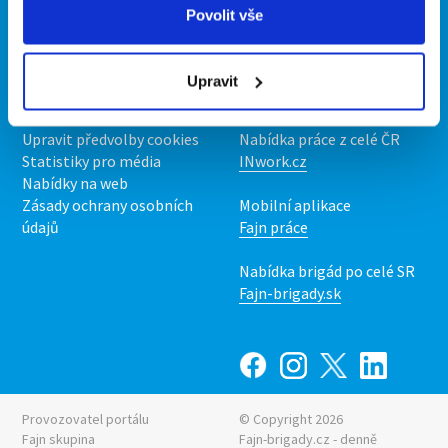
Povolit vše
O portálu
Naše další projekty
Kontakt
Mobilní aplikace
Upravit
O nás
Fajn brigády
Podmínky
Upravit předvolby cookies
Nabídka práce z celé ČR
Statistiky pro média
INwork.cz
Nabídky na web
Zásady ochrany osobních
Mobilní aplikace
údajů
Fajn práce
Nabídka brigád po celé SR
Fajn-brigady.sk
Provozovatel portálu
© Copyright 2026
Fajn skupina
Fajn-brigady.cz - denně