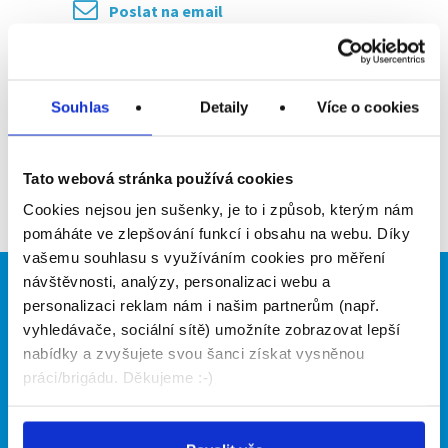
Poslat na email
Upozornit na inzerát
Přidat do oblíbených
Souhlas
Detaily
Více o cookies
Tato webová stránka používá cookies
Zpět
Cookies nejsou jen sušenky, je to i způsob, kterým nám
pomáháte ve zlepšování funkcí i obsahu na webu. Díky
vašemu souhlasu s využíváním cookies pro měření
návštěvnosti, analýzy, personalizaci webu a
Brigádníci
Firmy
personalizaci reklam nám i našim partnerům (např.
vyhledávače, sociální sítě) umožníte zobrazovat lepší
Články
Vložit inzerát
nabídky a zvyšujete svou šanci získat vysněnou
Hledané brigády
Ceník
práci/brigádu. Děkujeme :-)
Propagace