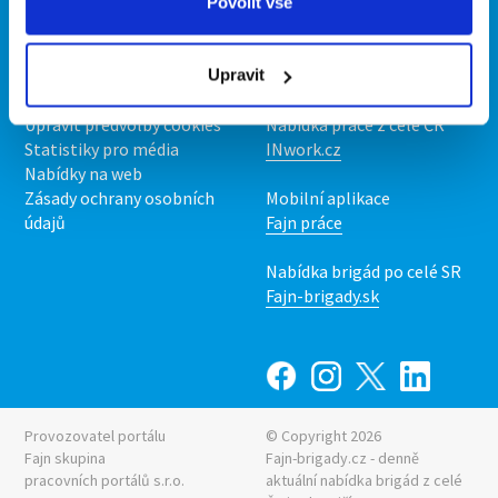
O portálu
Naše další projekty
Povolit vše
Kontakt
Mobilní aplikace
O nás
Fajn brigády
Upravit
Podmínky
Upravit předvolby cookies
Nabídka práce z celé ČR
Statistiky pro média
INwork.cz
Nabídky na web
Zásady ochrany osobních
Mobilní aplikace
údajů
Fajn práce
Nabídka brigád po celé SR
Fajn-brigady.sk
Provozovatel portálu
© Copyright 2026
Fajn skupina
Fajn-brigady.cz - denně
pracovních portálů s.r.o.
aktuální
nabídka brigád z celé