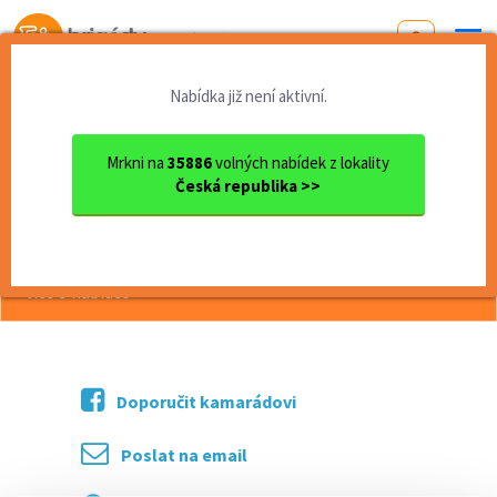
Od první brigády
k práci snů
Nabídka již není aktivní.
Domů
Práce
Karlovarský kraj
okres Cheb
Aš
Pekař/ka (Aš)
Mrkni na
35886
volných nabídek z lokality
Česká republika >>
<< Zpět
Pekař/ka (Aš)
více o nabídce >>
Doporučit kamarádovi
Poslat na email