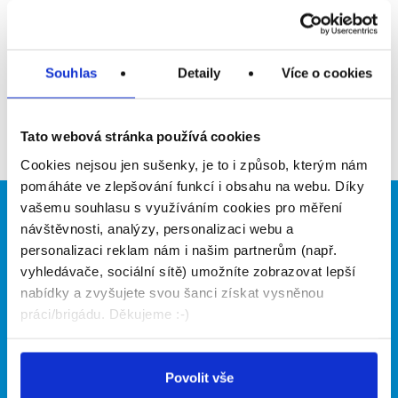
Upozornit na inzerát
Přidat do oblíbených
Souhlas
Detaily
Více o cookies
Zpět
Tato webová stránka používá cookies
Cookies nejsou jen sušenky, je to i způsob, kterým nám
pomáháte ve zlepšování funkcí i obsahu na webu. Díky
vašemu souhlasu s využíváním cookies pro měření
Brigádníci
Firmy
návštěvnosti, analýzy, personalizaci webu a
personalizaci reklam nám i našim partnerům (např.
Články
Vložit inzerát
vyhledávače, sociální sítě) umožníte zobrazovat lepší
Hledané brigády
Ceník
nabídky a zvyšujete svou šanci získat vysněnou
Propagace
práci/brigádu. Děkujeme :-)
O portálu
Naše další projekty
Povolit vše
Kontakt
Mobilní aplikace