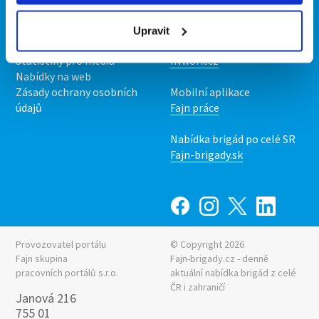
O nás
Fajn brigády
Podmínky
Upravit
Upravit předvolby cookies
Nabídka práce z celé ČR
Statistiky pro média
INwork.cz
Nabídky na web
Zásady ochrany osobních
Mobilní aplikace
údajů
Fajn práce
Nabídka brigád po celé SR
Fajn-brigady.sk
Provozovatel portálu
© Copyright 2026
Fajn skupina
Fajn-brigady.cz - denně
pracovních portálů s.r.o.
aktuální
nabídka brigád z celé
ČR i zahraničí
Janová 216
755 01