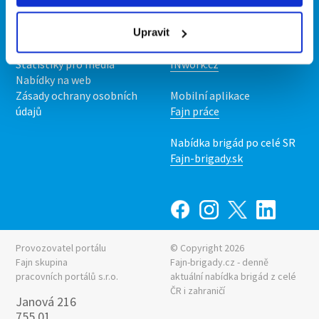
Kontakt
Mobilní aplikace
O nás
Fajn brigády
Podmínky
Upravit
Upravit předvolby cookies
Nabídka práce z celé ČR
Statistiky pro média
INwork.cz
Nabídky na web
Zásady ochrany osobních
Mobilní aplikace
údajů
Fajn práce
Nabídka brigád po celé SR
Fajn-brigady.sk
Provozovatel portálu
© Copyright 2026
Fajn skupina
Fajn-brigady.cz - denně
pracovních portálů s.r.o.
aktuální
nabídka brigád z celé
ČR i zahraničí
Janová 216
755 01