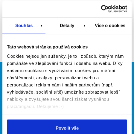
Upozornit na inzerát
Přidat do oblíbených
Souhlas
Detaily
Více o cookies
Zpět
Tato webová stránka používá cookies
Cookies nejsou jen sušenky, je to i způsob, kterým nám
pomáháte ve zlepšování funkcí i obsahu na webu. Díky
vašemu souhlasu s využíváním cookies pro měření
Brigádníci
Firmy
návštěvnosti, analýzy, personalizaci webu a
personalizaci reklam nám i našim partnerům (např.
Články
Vložit inzerát
vyhledávače, sociální sítě) umožníte zobrazovat lepší
Hledané brigády
Ceník
nabídky a zvyšujete svou šanci získat vysněnou
Propagace
práci/brigádu. Děkujeme :-)
O portálu
Naše další projekty
Povolit vše