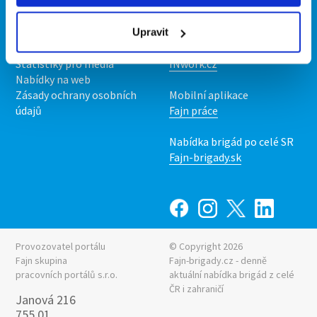
Kontakt
Mobilní aplikace
O nás
Fajn brigády
Podmínky
Upravit
Upravit předvolby cookies
Nabídka práce z celé ČR
Statistiky pro média
INwork.cz
Nabídky na web
Zásady ochrany osobních
Mobilní aplikace
údajů
Fajn práce
Nabídka brigád po celé SR
Fajn-brigady.sk
Provozovatel portálu
© Copyright 2026
Fajn skupina
Fajn-brigady.cz - denně
pracovních portálů s.r.o.
aktuální
nabídka brigád z celé
ČR i zahraničí
Janová 216
755 01