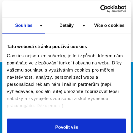
Upozornit na inzerát
Přidat do oblíbených
Souhlas
Detaily
Více o cookies
Zpět
Tato webová stránka používá cookies
Cookies nejsou jen sušenky, je to i způsob, kterým nám
pomáháte ve zlepšování funkcí i obsahu na webu. Díky
vašemu souhlasu s využíváním cookies pro měření
Brigádníci
Firmy
návštěvnosti, analýzy, personalizaci webu a
personalizaci reklam nám i našim partnerům (např.
Články
Vložit inzerát
vyhledávače, sociální sítě) umožníte zobrazovat lepší
Hledané brigády
Ceník
nabídky a zvyšujete svou šanci získat vysněnou
Propagace
práci/brigádu. Děkujeme :-)
O portálu
Naše další projekty
Povolit vše