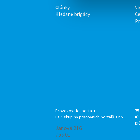
Články
Vl
Hledané brigády
Ce
P
Provozovatel portálu
75
Fajn skupina pracovních portálů s.r.o.
IČ
DI
Janová 216
755 01