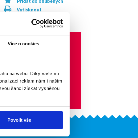
Přidat do oblíbených
Vytisknout
Upozornit na inzerát
Více o cookies
bsahu na webu. Díky vašemu
onalizaci reklam nám i našim
 svou šanci získat vysněnou
Povolit vše
Naše další projekty