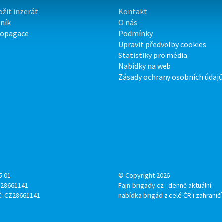
ožit inzerát
Kontakt
ník
O nás
ropagace
Podmínky
Upravit předvolby cookies
Statistiky pro média
Nabídky na web
Zásady ochrany osobních údaj
5 01
© Copyright 2026
: 28661141
Fajn-brigady.cz - denně aktuální
Č: CZ28661141
nabídka brigád z celé ČR i zahraničí