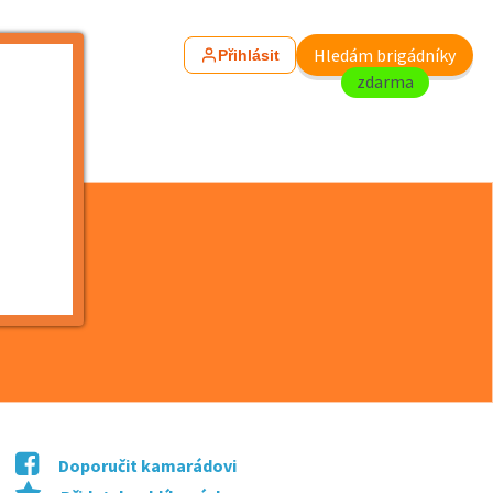
Hledám brigádníky
Přihlásit
zdarma
Doporučit kamarádovi