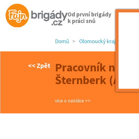
Od první brigády
k práci snů
Domů
Olomoucký kraj
okres
Pracovník na ú
<< Zpět
Šternberk (A364
více o nabídce >>