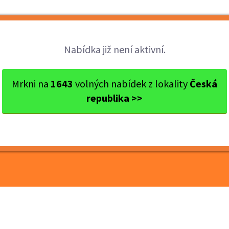
Brigády
Práce
Brigádníci
Firmy
Nabídka již není aktivní.
 Olomouc
Šternberk
Pracovník na úklid PRODEJNÍ...
Mrkni na
1643
volných nabídek z lokality
Česká
republika >>
klid PRODEJNÍCH PLOCH -
)