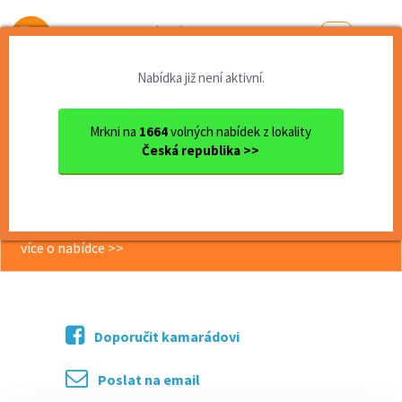
Od první brigády
k práci snů
Nabídka již není aktivní.
Domů
Plzeňský kraj
okres Plzeň
Plzeň
Externí lektor v Zoo (Plzeň)
Mrkni na
1664
volných nabídek z lokality
Česká republika >>
<< Zpět
Externí lektor v Zoo (Plzeň)
více o nabídce >>
Doporučit kamarádovi
Poslat na email