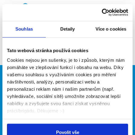
Upozornit na inzerát
Přidat do oblíbených
Souhlas
Detaily
Více o cookies
Zpět
Tato webová stránka používá cookies
Cookies nejsou jen sušenky, je to i způsob, kterým nám
pomáháte ve zlepšování funkcí i obsahu na webu. Díky
vašemu souhlasu s využíváním cookies pro měření
Brigádníci
Firmy
návštěvnosti, analýzy, personalizaci webu a
personalizaci reklam nám i našim partnerům (např.
Články
Vložit inzerát
vyhledávače, sociální sítě) umožníte zobrazovat lepší
Hledané brigády
Ceník
nabídky a zvyšujete svou šanci získat vysněnou
Propagace
práci/brigádu. Děkujeme :-)
O portálu
Naše další projekty
Povolit vše