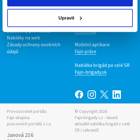
Kontakt
Mobilní aplikace
O nás
Fajn brigády
Podmínky
Upravit
Upravit předvolby cookies
Nabídka práce z celé ČR
Statistiky pro média
INwork.cz
Nabídky na web
Zásady ochrany osobních
Mobilní aplikace
údajů
Fajn práce
Nabídka brigád po celé SR
Fajn-brigady.sk
Provozovatel portálu
© Copyright 2026
Fajn skupina
Fajn-brigady.cz - denně
pracovních portálů s.r.o.
aktuální
nabídka brigád z celé
ČR i zahraničí
Janová 216