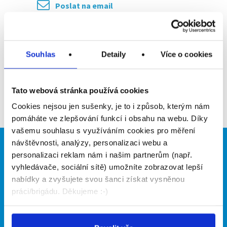
Poslat na email
Upozornit na inzerát
Přidat do oblíbených
Souhlas
Detaily
Více o cookies
Tato webová stránka používá cookies
Zpět
Cookies nejsou jen sušenky, je to i způsob, kterým nám
pomáháte ve zlepšování funkcí i obsahu na webu. Díky
vašemu souhlasu s využíváním cookies pro měření
návštěvnosti, analýzy, personalizaci webu a
Brigádníci
Firmy
personalizaci reklam nám i našim partnerům (např.
vyhledávače, sociální sítě) umožníte zobrazovat lepší
Články
Vložit inzerát
nabídky a zvyšujete svou šanci získat vysněnou
Hledané brigády
Ceník
práci/brigádu. Děkujeme :-)
Propagace