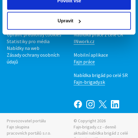
O portálu
Naše další projekty
Povolit vše
Kontakt
Mobilní aplikace
O nás
Fajn brigády
Upravit
Podmínky
Upravit předvolby cookies
Nabídka práce z celé ČR
Statistiky pro média
INwork.cz
Nabídky na web
Zásady ochrany osobních
Mobilní aplikace
údajů
Fajn práce
Nabídka brigád po celé SR
Fajn-brigady.sk
Provozovatel portálu
© Copyright 2026
Fajn skupina
Fajn-brigady.cz - denně
pracovních portálů s.r.o.
aktuální
nabídka brigád z celé