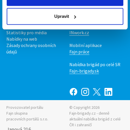
Kontakt
Mobilní aplikace
O nás
Fajn brigády
Upravit
Podmínky
Upravit předvolby cookies
Nabídka práce z celé ČR
Statistiky pro média
INwork.cz
Nabídky na web
Zásady ochrany osobních
Mobilní aplikace
údajů
Fajn práce
Nabídka brigád po celé SR
Fajn-brigady.sk
Provozovatel portálu
© Copyright 2026
Fajn skupina
Fajn-brigady.cz - denně
pracovních portálů s.r.o.
aktuální
nabídka brigád z celé
ČR i zahraničí
Janová 216