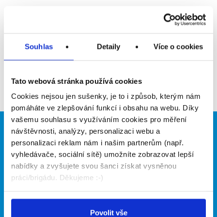
Upozornit na inzerát
Přidat do oblíbených
Souhlas
Detaily
Více o cookies
Zpět
Tato webová stránka používá cookies
Cookies nejsou jen sušenky, je to i způsob, kterým nám
pomáháte ve zlepšování funkcí i obsahu na webu. Díky
vašemu souhlasu s využíváním cookies pro měření
návštěvnosti, analýzy, personalizaci webu a
Brigádníci
Firmy
personalizaci reklam nám i našim partnerům (např.
Články
Vložit inzerát
vyhledávače, sociální sítě) umožníte zobrazovat lepší
Hledané brigády
Ceník
nabídky a zvyšujete svou šanci získat vysněnou
Propagace
práci/brigádu. Děkujeme :-)
O portálu
Naše další projekty
Povolit vše