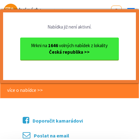
Od první brigády
k práci snů
Nabídka již není aktivní.
Domů
Olomoucký kraj
okres Šumperk
Šumperk
ROSSMANN Šumperk - 155 Kč/...
Mrkni na
1646
volných nabídek z lokality
Česká republika >>
<< Zpět
ROSSMANN Šumperk - 155 Kč/h -
týdenní vyplácení
více o nabídce >>
Doporučit kamarádovi
Poslat na email