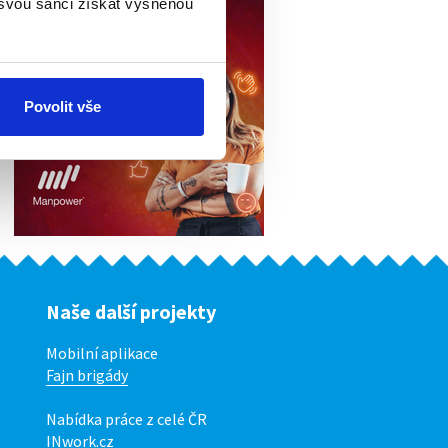
 svou šanci získat vysněnou
Povolit vše
Naše další projekty
Mobilní aplikace
Fajn brigády
Nabídka práce z celé ČR
INwork.cz