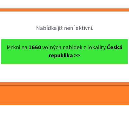
Brigády
Práce
Brigádníci
Firmy
Nabídka již není aktivní.
oradkyně ...
Mrkni na
1660
volných nabídek z lokality
Česká
republika >>
e/poradkyně na zkrácený
ě, Praha OC Šestka