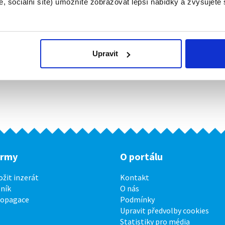
, sociální sítě) umožníte zobrazovat lepší nabídky a zvyšujete
Upravit
irmy
O portálu
ožit inzerát
Kontakt
ník
O nás
ropagace
Podmínky
Upravit předvolby cookies
Statistiky pro média