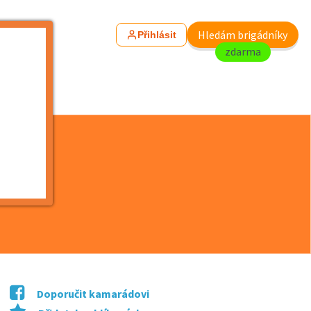
Hledám brigádníky
Přihlásit
zdarma
Doporučit kamarádovi