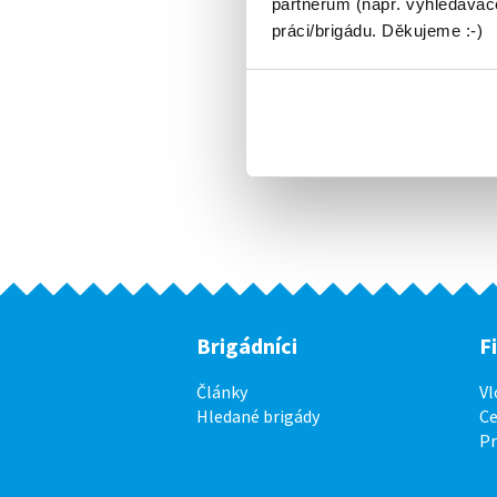
partnerům (např. vyhledávače
práci/brigádu. Děkujeme :-)
Brigádníci
F
Články
Vl
Hledané brigády
Ce
P