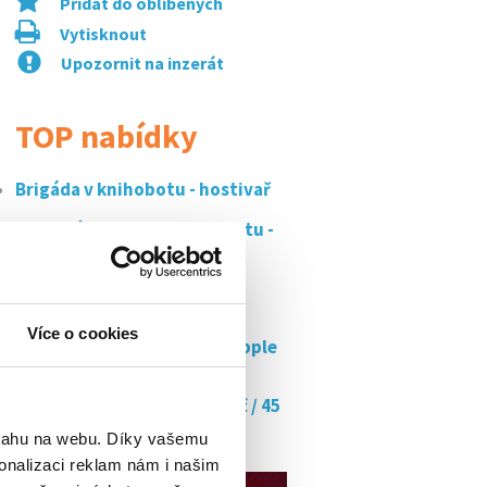
Přidat do oblíbených
Vytisknout
Upozornit na inzerát
TOP nabídky
Brigáda v knihobotu - hostivař
Vedoucí směny supermarketu -
praha
Balíkový parťák do skladu -
řeporyje | od...
Více o cookies
Asistent prodeje e-shopu apple
produktů -...
Doučujte s námi až za 350 kč / 45
min
bsahu na webu. Díky vašemu
onalizaci reklam nám i našim