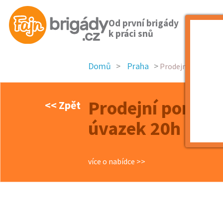
Od první brigády
k práci snů
Domů
Praha
Prodejní poradce/p
Prodejní poradc
<< Zpět
úvazek 20h týdn
více o nabídce >>