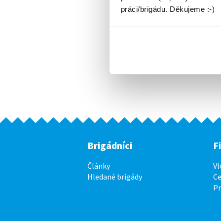
práci/brigádu. Děkujeme :-)
Brigádníci
F
Články
Vl
Hledané brigády
Ce
P