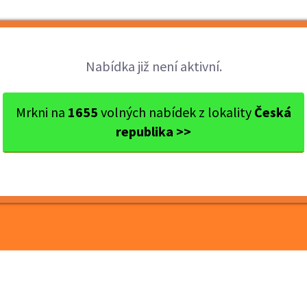
Brigády
Práce
Brigádníci
Firmy
Nabídka již není aktivní.
 Pardubice
Pardubice
Prodavač/ka Valašských spec...
Mrkni na
1655
volných nabídek z lokality
Česká
republika >>
ašských specialit na
, až 2000Kč/den.