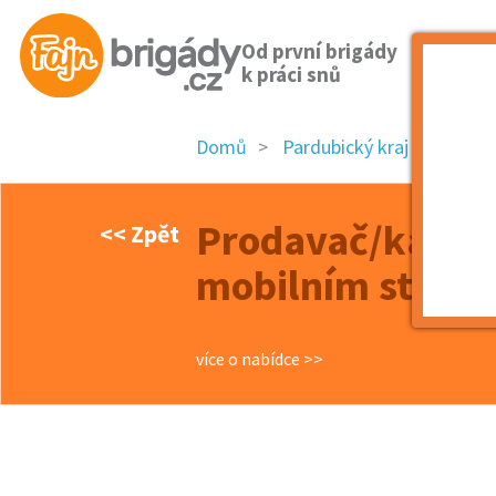
Od první brigády
k práci snů
Domů
Pardubický kraj
okres
Prodavač/ka Val
<< Zpět
mobilním stánku
více o nabídce >>