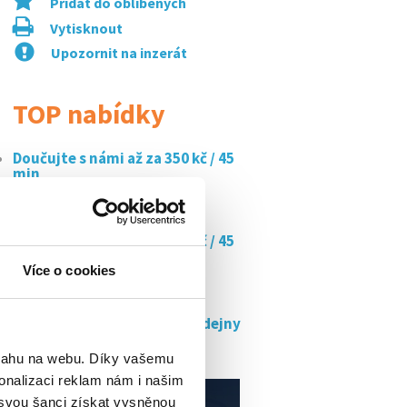
Přidat do oblíbených
Vytisknout
Upozornit na inzerát
TOP nabídky
Doučujte s námi až za 350 kč / 45
min
Řidič dodávky - pardubice
Doučujte s námi až za 350 kč / 45
min
Více o cookies
Řidič dodávky - pardubice
Hledáme brigádníky do prodejny
penny...
bsahu na webu. Díky vašemu
onalizaci reklam nám i našim
 svou šanci získat vysněnou