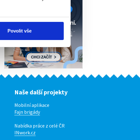
Povolit vše
Naše další projekty
Mobilní aplikace
Fajn brigády
Nabídka práce z celé ČR
INwork.cz