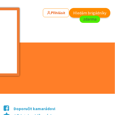
Hledám brigádníky
Přihlásit
zdarma
Doporučit kamarádovi