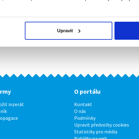
Upravit
irmy
O portálu
ožit inzerát
Kontakt
ník
O nás
ropagace
Podmínky
Upravit předvolby cookies
Statistiky pro média
Nabídky na web