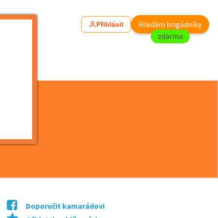
Hledám brigádníky
Přihlásit
zdarma
Doporučit kamarádovi