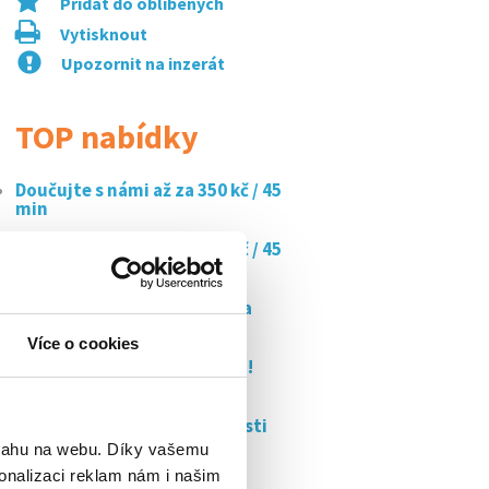
Přidat do oblíbených
Vytisknout
Upozornit na inzerát
TOP nabídky
Doučujte s námi až za 350 kč / 45
min
Doučujte s námi až za 350 kč / 45
min
Billa pečky | brigáda obsluha
pultu lahůdek
Více o cookies
Brigáda v tescu - 172 kč/hod!
(pečky)
Staň se strážcem bezpečnosti
od...
bsahu na webu. Díky vašemu
onalizaci reklam nám i našim