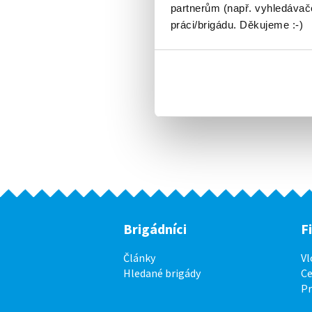
partnerům (např. vyhledávače
práci/brigádu. Děkujeme :-)
Brigádníci
F
Články
Vl
Hledané brigády
Ce
P