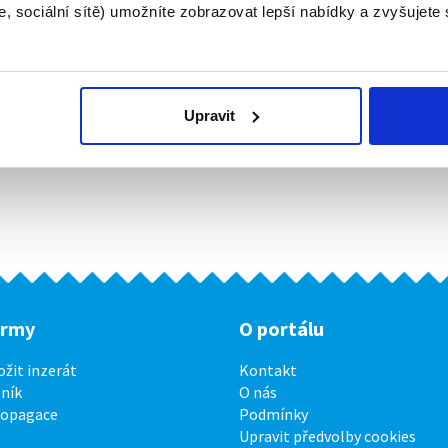
, sociální sítě) umožníte zobrazovat lepší nabídky a zvyšujete
Upravit
irmy
O portálu
ožit inzerát
Kontakt
ník
O nás
ropagace
Podmínky
Upravit předvolby cookies