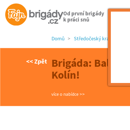
Od první brigády
k práci snů
Domů
Středočeský kraj
okre
Brigáda: Balíkov
<< Zpět
Kolín!
více o nabídce >>