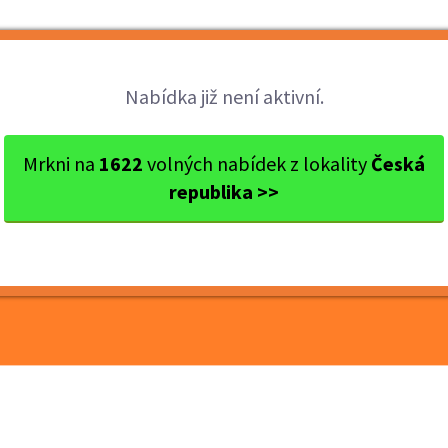
Brigády
Práce
Brigádníci
Firmy
Nabídka již není aktivní.
s Kolín
Kolín
Brigáda: Balíkový doručovat...
Mrkni na
1622
volných nabídek z lokality
Česká
republika >>
ý doručovatel - provoz