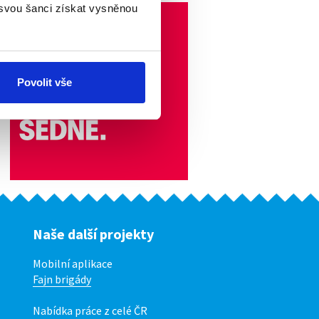
 svou šanci získat vysněnou
Povolit vše
Naše další projekty
Mobilní aplikace
Fajn brigády
Nabídka práce z celé ČR