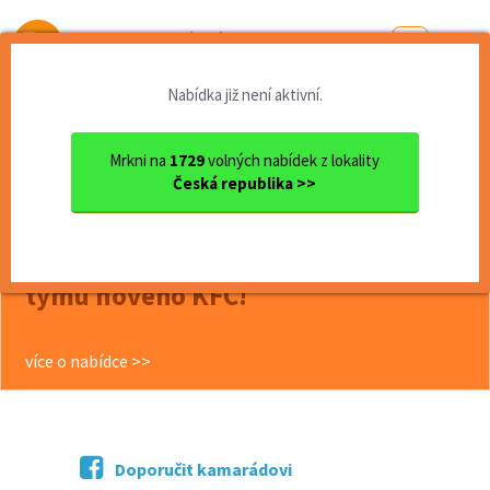
Od první brigády
k práci snů
Nabídka již není aktivní.
Domů
Karlovarský kraj
okres Cheb
Cheb
KFC již brzy otevřeme v Che...
Mrkni na
1729
volných nabídek z lokality
Česká republika >>
<< Zpět
KFC již brzy otevřeme v Chebu a Ty
můžeš být u toho! Staň se součástí
týmu nového KFC!
více o nabídce >>
Doporučit kamarádovi