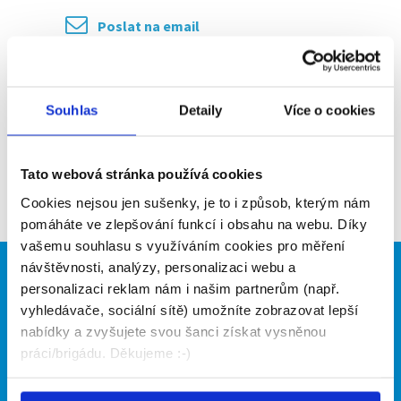
Poslat na email
Upozornit na inzerát
Přidat do oblíbených
Souhlas
Detaily
Více o cookies
Tato webová stránka používá cookies
Zpět
Cookies nejsou jen sušenky, je to i způsob, kterým nám
pomáháte ve zlepšování funkcí i obsahu na webu. Díky
vašemu souhlasu s využíváním cookies pro měření
návštěvnosti, analýzy, personalizaci webu a
Brigádníci
Firmy
personalizaci reklam nám i našim partnerům (např.
vyhledávače, sociální sítě) umožníte zobrazovat lepší
Články
Vložit inzerát
nabídky a zvyšujete svou šanci získat vysněnou
Hledané brigády
Ceník
práci/brigádu. Děkujeme :-)
Propagace