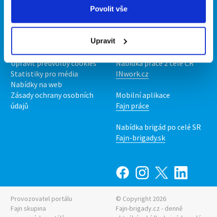
Povolit vše
O portálu
Naše další projekty
Kontakt
Mobilní aplikace
Upravit
O nás
Fajn brigády
Podmínky
Upravit předvolby cookies
Nabídka práce z celé ČR
Statistiky pro média
INwork.cz
Nabídky na web
Zásady ochrany osobních
Mobilní aplikace
údajů
Fajn práce
Nabídka brigád po celé SR
Fajn-brigady.sk
Provozovatel portálu
© Copyright 2026
Fajn skupina
Fajn-brigady.cz - denně