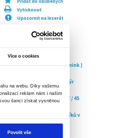
Přidat do oblíbených
Vytisknout
Upozornit na inzerát
TOP nabídky
Uklízečka ostrava
Více o cookies
Lektor ( od 300 až 600kč/trénink )
pro...
Flexibilní brigáda: řidič-kurýr
bsahu na webu. Díky vašemu
jídla,...
onalizaci reklam nám i našim
Doučujte s námi až za 350 kč / 45
 svou šanci získat vysněnou
min
Chybíš nám v týmu brigádníků v
popeyes!
Povolit vše