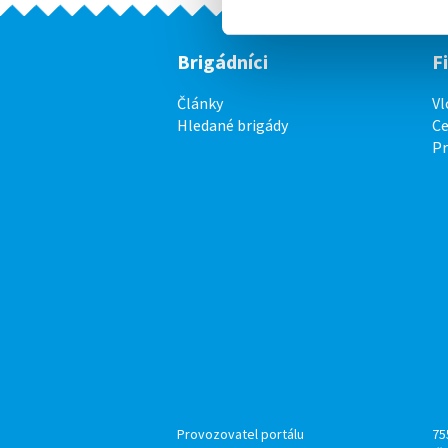
Brigádníci
F
Články
Vl
Hledané brigády
Ce
P
Provozovatel portálu
75