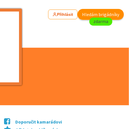
Hledám brigádníky
Přihlásit
zdarma
Doporučit kamarádovi