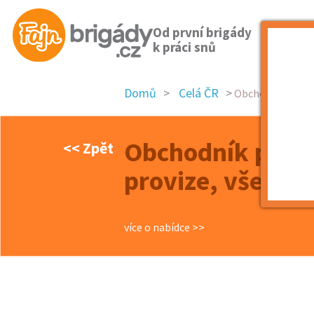
Od první brigády
k práci snů
Domů
Celá ČR
Obchodník pro re
Obchodník pro r
<< Zpět
provize, vše tě
více o nabídce >>