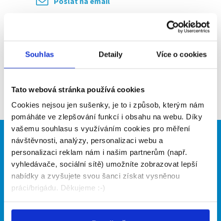
Poslat na email
Upozornit na inzerát
Přidat do oblíbených
Souhlas
Detaily
Více o cookies
Zpět
Tato webová stránka používá cookies
Cookies nejsou jen sušenky, je to i způsob, kterým nám
pomáháte ve zlepšování funkcí i obsahu na webu. Díky
vašemu souhlasu s využíváním cookies pro měření
návštěvnosti, analýzy, personalizaci webu a
Brigádníci
Firmy
personalizaci reklam nám i našim partnerům (např.
Články
Vložit inzerát
vyhledávače, sociální sítě) umožníte zobrazovat lepší
Hledané brigády
Ceník
nabídky a zvyšujete svou šanci získat vysněnou
Propagace
práci/brigádu. Děkujeme :-)
O portálu
Naše další projekty