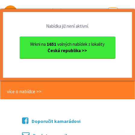
Od první brigády
k práci snů
Nabídka již není aktivní.
Domů
Zlínský kraj
okres Zlín
Zlín
Kompletace výrobků a jiné p...
Mrkni na
1651
volných nabídek z lokality
Česká republika >>
<< Zpět
Kompletace výrobků a jiné
pomocné práce, 55 Kč/hod
více o nabídce >>
Doporučit kamarádovi