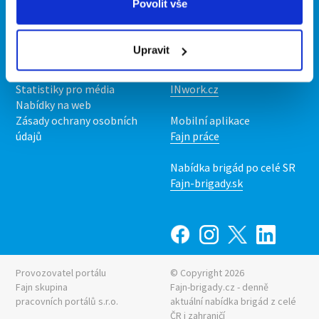
Povolit vše
Kontakt
Mobilní aplikace
O nás
Fajn brigády
Upravit
Podmínky
Upravit předvolby cookies
Nabídka práce z celé ČR
Statistiky pro média
INwork.cz
Nabídky na web
Zásady ochrany osobních
Mobilní aplikace
údajů
Fajn práce
Nabídka brigád po celé SR
Fajn-brigady.sk
Provozovatel portálu
© Copyright 2026
Fajn skupina
Fajn-brigady.cz - denně
pracovních portálů s.r.o.
aktuální
nabídka brigád z celé
ČR i zahraničí