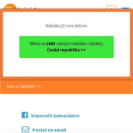
Od první brigády
k práci snů
Nabídka již není aktivní.
Domů
Pardubický kraj
okres Ústí nad Orlicí
Ústí nad Orlicí
Ranní doručovatel/ka novin ...
Mrkni na
1663
volných nabídek z lokality
Česká republika >>
<< Zpět
Ranní doručovatel/ka novin s
autem v okrese Ústí nad Orlicí
více o nabídce >>
Doporučit kamarádovi
Poslat na email