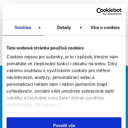
Upozornit na inzerát
Přidat do oblíbených
Souhlas
Detaily
Více o cookies
Zpět
Tato webová stránka používá cookies
Cookies nejsou jen sušenky, je to i způsob, kterým nám
pomáháte ve zlepšování funkcí i obsahu na webu. Díky
vašemu souhlasu s využíváním cookies pro měření
návštěvnosti, analýzy, personalizaci webu a
Brigádníci
Firmy
personalizaci reklam nám i našim partnerům (např.
Články
Vložit inzerát
vyhledávače, sociální sítě) umožníte zobrazovat lepší
Hledané brigády
Ceník
nabídky a zvyšujete svou šanci získat vysněnou
Propagace
práci/brigádu. Děkujeme :-)
O portálu
Naše další projekty
Povolit vše