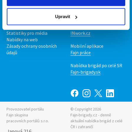
Kontakt
Mobilní aplikace
O nás
Fajn brigády
Upravit
Podmínky
Upravit předvolby cookies
Nabídka práce z celé ČR
Statistiky pro média
INwork.cz
Nabídky na web
Zásady ochrany osobních
Mobilní aplikace
údajů
Fajn práce
Nabídka brigád po celé SR
Fajn-brigady.sk
Provozovatel portálu
© Copyright 2026
Fajn skupina
Fajn-brigady.cz - denně
pracovních portálů s.r.o.
aktuální
nabídka brigád z celé
ČR i zahraničí
Janová 216