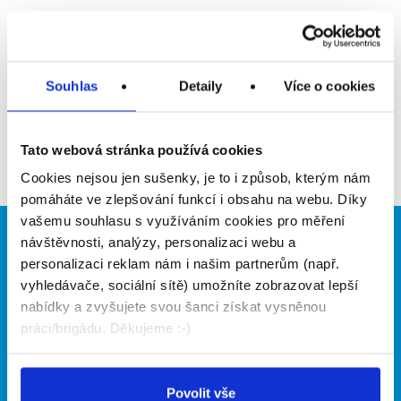
Upozornit na inzerát
Přidat do oblíbených
Souhlas
Detaily
Více o cookies
Zpět
Tato webová stránka používá cookies
Cookies nejsou jen sušenky, je to i způsob, kterým nám
pomáháte ve zlepšování funkcí i obsahu na webu. Díky
vašemu souhlasu s využíváním cookies pro měření
návštěvnosti, analýzy, personalizaci webu a
Brigádníci
Firmy
personalizaci reklam nám i našim partnerům (např.
Články
Vložit inzerát
vyhledávače, sociální sítě) umožníte zobrazovat lepší
Hledané brigády
Ceník
nabídky a zvyšujete svou šanci získat vysněnou
Propagace
práci/brigádu. Děkujeme :-)
O portálu
Naše další projekty
Povolit vše