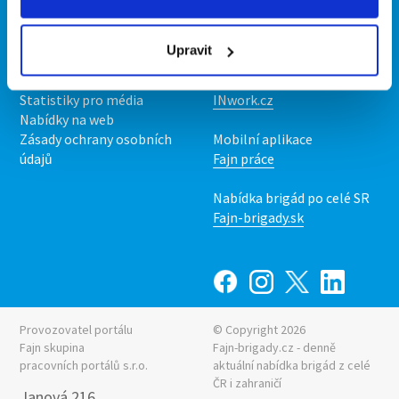
Kontakt
Mobilní aplikace
O nás
Fajn brigády
Upravit
Podmínky
Upravit předvolby cookies
Nabídka práce z celé ČR
Statistiky pro média
INwork.cz
Nabídky na web
Zásady ochrany osobních
Mobilní aplikace
údajů
Fajn práce
Nabídka brigád po celé SR
Fajn-brigady.sk
Provozovatel portálu
© Copyright 2026
Fajn skupina
Fajn-brigady.cz - denně
pracovních portálů s.r.o.
aktuální
nabídka brigád z celé
ČR i zahraničí
Janová 216