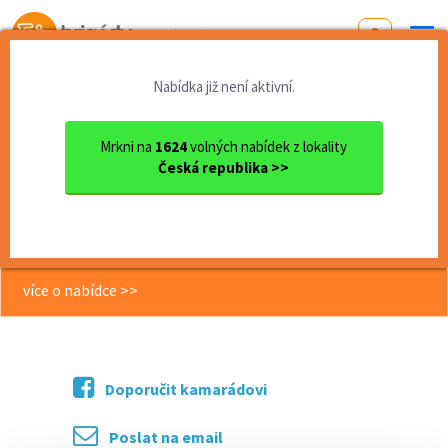
Od první brigády
k práci snů
Nabídka již není aktivní.
Domů
Jihočeský kraj
okres Jindřichův Hradec
Slavonice
Hledáme nadšence do pečení ...
Mrkni na
1624
volných nabídek z lokality
Česká republika >>
<< Zpět
Hledáme nadšence do pečení na
léto – dezerty a sladké pečivo
více o nabídce >>
Doporučit kamarádovi
Poslat na email