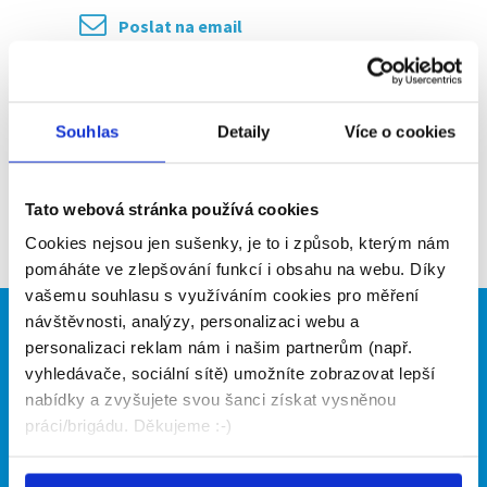
Poslat na email
Upozornit na inzerát
Přidat do oblíbených
Souhlas
Detaily
Více o cookies
Tato webová stránka používá cookies
Zpět
Cookies nejsou jen sušenky, je to i způsob, kterým nám
pomáháte ve zlepšování funkcí i obsahu na webu. Díky
vašemu souhlasu s využíváním cookies pro měření
návštěvnosti, analýzy, personalizaci webu a
Brigádníci
Firmy
personalizaci reklam nám i našim partnerům (např.
vyhledávače, sociální sítě) umožníte zobrazovat lepší
Články
Vložit inzerát
nabídky a zvyšujete svou šanci získat vysněnou
Hledané brigády
Ceník
práci/brigádu. Děkujeme :-)
Propagace