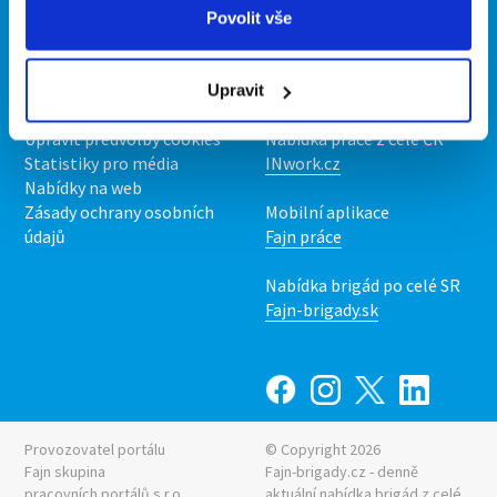
O portálu
Naše další projekty
Povolit vše
Kontakt
Mobilní aplikace
O nás
Fajn brigády
Upravit
Podmínky
Upravit předvolby cookies
Nabídka práce z celé ČR
Statistiky pro média
INwork.cz
Nabídky na web
Zásady ochrany osobních
Mobilní aplikace
údajů
Fajn práce
Nabídka brigád po celé SR
Fajn-brigady.sk
Provozovatel portálu
© Copyright 2026
Fajn skupina
Fajn-brigady.cz - denně
pracovních portálů s.r.o.
aktuální
nabídka brigád z celé