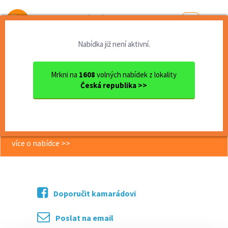
Od první brigády
k práci snů
Nabídka již není aktivní.
Domů
Praha
Nastavování mobilních telef...
Mrkni na
1608
volných nabídek z lokality
<< Zpět
Česká republika >>
Nastavování mobilních telefonů
Praha 5 - 95Kč/hod.
více o nabídce >>
Doporučit kamarádovi
Poslat na email