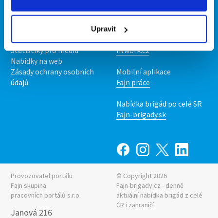
Kontakt
Mobilní aplikace
O nás
Fajn brigády
Podmínky
Upravit
Upravit předvolby cookies
Nabídka práce z celé ČR
Statistiky pro média
INwork.cz
Nabídky na web
Zásady ochrany osobních
Mobilní aplikace
údajů
Fajn práce
Nabídka brigád po celé SR
Fajn-brigady.sk
Provozovatel portálu
© Copyright 2026
Fajn skupina
Fajn-brigady.cz - denně
pracovních portálů s.r.o.
aktuální
nabídka brigád z celé
ČR i zahraničí
Janová 216