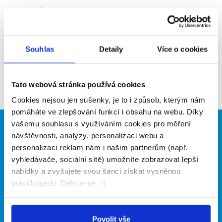
Upozornit na inzerát
Přidat do oblíbených
Souhlas
Detaily
Více o cookies
Zpět
Tato webová stránka používá cookies
Cookies nejsou jen sušenky, je to i způsob, kterým nám
pomáháte ve zlepšování funkcí i obsahu na webu. Díky
vašemu souhlasu s využíváním cookies pro měření
Brigádníci
Firmy
návštěvnosti, analýzy, personalizaci webu a
personalizaci reklam nám i našim partnerům (např.
Články
Vložit inzerát
vyhledávače, sociální sítě) umožníte zobrazovat lepší
Hledané brigády
Ceník
nabídky a zvyšujete svou šanci získat vysněnou
Propagace
práci/brigádu. Děkujeme :-)
O portálu
Naše další projekty
Povolit vše