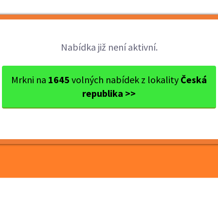
Brigády
Práce
Brigádníci
Firmy
Nabídka již není aktivní.
ovny - Pr...
Mrkni na
1645
volných nabídek z lokality
Česká
republika >>
nihovny - Praha 10 a
0-29 000Kč/ měsíc