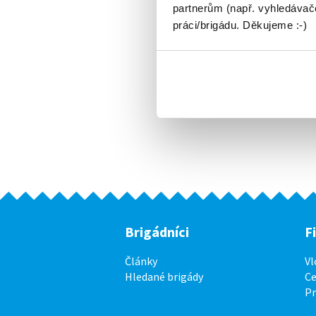
partnerům (např. vyhledávače
práci/brigádu. Děkujeme :-)
Brigádníci
F
Články
Vl
Hledané brigády
Ce
P