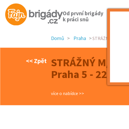
Od první brigády
k práci snů
Domů
Praha
STRÁŽNÝ M/Ž - knih
STRÁŽNÝ M/Ž - k
<< Zpět
Praha 5 - 22 00
více o nabídce >>