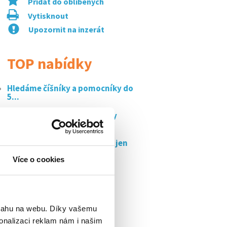
Přidat do oblíbených
Vytisknout
Upozornit na inzerát
TOP nabídky
Hledáme číšníky a pomocníky do
5...
Strážný / strážná – prodejny
billa...
Operátor/ka výroby – práce jen
o...
Více o cookies
Prodejce trdelníků v centru
prahy, až 200...
Pomocný kuchař/kuchařka
175kč/h čistého
bsahu na webu. Díky vašemu
onalizaci reklam nám i našim