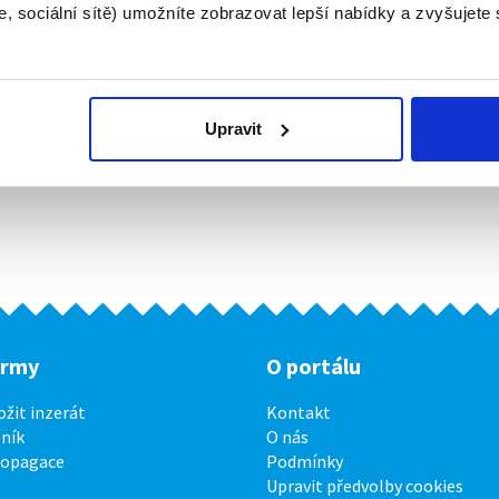
, sociální sítě) umožníte zobrazovat lepší nabídky a zvyšujete
Upravit
irmy
O portálu
ožit inzerát
Kontakt
ník
O nás
ropagace
Podmínky
Upravit předvolby cookies