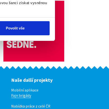
 svou šanci získat vysněnou
Povolit vše
Naše další projekty
Mobilní aplikace
Fajn brigády
Nabídka práce z celé ČR