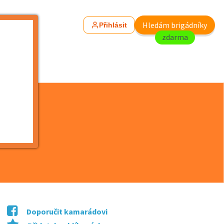
Hledám brigádníky
Přihlásit
zdarma
Doporučit kamarádovi