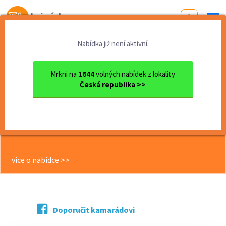
Od první brigády
k práci snů
Nabídka již není aktivní.
Domů
Jihočeský kraj
okres Písek
Písek
ÚKLIDOVÝ PRACOVNÍK/CE, Píse...
Mrkni na
1644
volných nabídek z lokality
Česká republika >>
<< Zpět
ÚKLIDOVÝ PRACOVNÍK/CE, Písek -
bankovní prostory - Vhodné i pro
OZP
více o nabídce >>
Doporučit kamarádovi