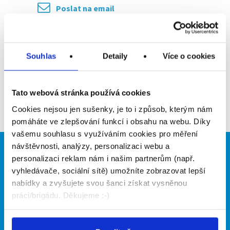
Poslat na email
Upozornit na inzerát
Souhlas
Detaily
Více o cookies
Přidat do oblíbených
Tato webová stránka používá cookies
Zpět
Cookies nejsou jen sušenky, je to i způsob, kterým nám
pomáháte ve zlepšování funkcí i obsahu na webu. Díky
vašemu souhlasu s využíváním cookies pro měření
návštěvnosti, analýzy, personalizaci webu a
Brigádníci
Firmy
personalizaci reklam nám i našim partnerům (např.
vyhledávače, sociální sítě) umožníte zobrazovat lepší
Články
Vložit inzerát
nabídky a zvyšujete svou šanci získat vysněnou
Hledané brigády
Ceník
práci/brigádu. Děkujeme :-)
Propagace