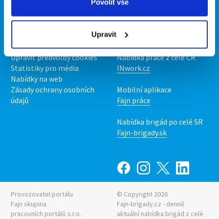
Povolit vše
O portálu
Naše další projekty
Kontakt
Mobilní aplikace
Upravit
O nás
Fajn brigády
Podmínky
Upravit předvolby cookies
Nabídka práce z celé ČR
Statistiky pro média
INwork.cz
Nabídky na web
Zásady ochrany osobních
Mobilní aplikace
údajů
Fajn práce
Nabídka brigád po celé SR
Fajn-brigady.sk
Provozovatel portálu
© Copyright 2026
Fajn skupina
Fajn-brigady.cz - denně
pracovních portálů s.r.o.
aktuální
nabídka brigád z celé